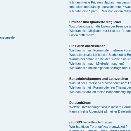
Ich kann keine Privaten Nachrichten versc
Ich bekomme ständig unerwünschte Private
Ich habe eine Spam-E-Mail von einem Mitgl
Freunde und ignorierte Mitglieder
Wozu benötige ich die Listen der Freunde un
Wie kann ich Mitglieder zur Liste der Freun
Listen entfernen?
 anzumelden.
Die Foren durchsuchen
Wie kann ich ein Forum oder mehrere For
Weshalb erhalte ich bei der Suche keine E
Warum bekomme ich bei der Suche eine lee
Wie kann ich nach Mitgliedern suchen?
Wie kann ich meine eigenen Beiträge und 
Benachrichtigungen und Lesezeichen
Was ist der Unterschied zwischen einem 
Wie kann ich ein Forum oder ein Thema b
Wie deaktiviere ich meine Benachrichtigun
Dateianhänge
Welche Dateianhänge sind in diesem Forum
Kann ich eine Übersicht all meiner Dateian
phpBB3 betreffende Fragen
Wer hat diese Forensoftware entwickelt?
Warum ist Funktion x oder y nicht enthalten