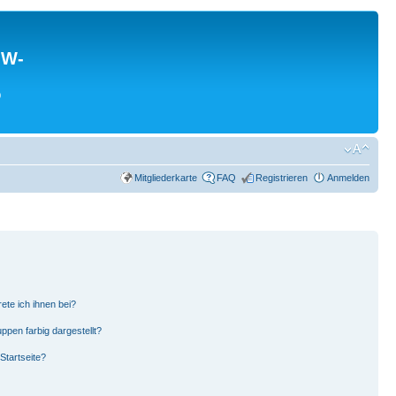
MW-
0
Mitgliederkarte
FAQ
Registrieren
Anmelden
ete ich ihnen bei?
pen farbig dargestellt?
Startseite?