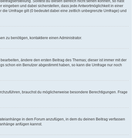
Beitragserstellung. Solltest du diesen Bereich nicht sehen können, so hast
r eingeben und dabei sicherstellen, dass jede Antwortmöglichkeit in einer
r die Umfrage gilt (0 bedeutet dabei eine zeitlich unbegrenzte Umfrage) und
n zu benötigen, kontaktiere einen Administrator.
earbeiten, ändere den ersten Beitrag des Themas; dieser ist immer mit der
ngs schon ein Benutzer abgestimmt haben, so kann die Umfrage nur noch
rchzuführen, brauchst du möglicherweise besondere Berechtigungen. Frage
Dateianhänge in dem Forum anzufügen, in dem du deinen Beitrag verfassen
eianhänge anfügen kannst.