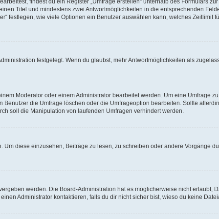
beitest, findest du ein Register „Umfrage erstellen“ unterhalb des Formulars zur 
t einen Titel und mindestens zwei Antwortmöglichkeiten in die entsprechenden Felde
r“ festlegen, wie viele Optionen ein Benutzer auswählen kann, welches Zeitlimit fü
ministration festgelegt. Wenn du glaubst, mehr Antwortmöglichkeiten als zugelasse
inem Moderator oder einem Administrator bearbeitet werden. Um eine Umfrage zu b
enutzer die Umfrage löschen oder die Umfrageoption bearbeiten. Sollte allerdi
ch soll die Manipulation von laufenden Umfragen verhindert werden.
 Um diese einzusehen, Beiträge zu lesen, zu schreiben oder andere Vorgänge du
vergeben werden. Die Board-Administration hat es möglicherweise nicht erlaubt, 
nen Administrator kontaktieren, falls du dir nicht sicher bist, wieso du keine Dat