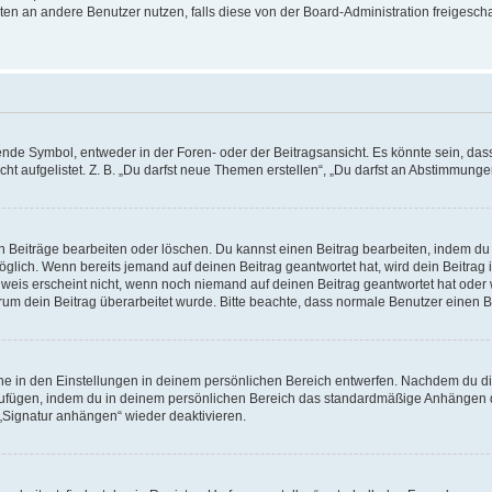
ichten an andere Benutzer nutzen, falls diese von der Board-Administration freige
e Symbol, entweder in der Foren- oder der Beitragsansicht. Es könnte sein, dass e
ht aufgelistet. Z. B. „Du darfst neue Themen erstellen“, „Du darfst an Abstimmung
n Beiträge bearbeiten oder löschen. Du kannst einen Beitrag bearbeiten, indem du
möglich. Wenn bereits jemand auf deinen Beitrag geantwortet hat, wird dein Beitra
nweis erscheint nicht, wenn noch niemand auf deinen Beitrag geantwortet hat oder 
 warum dein Beitrag überarbeitet wurde. Bitte beachte, dass normale Benutzer einen
e in den Einstellungen in deinem persönlichen Bereich entwerfen. Nachdem du die 
zufügen, indem du in deinem persönlichen Bereich das standardmäßige Anhängen d
 „Signatur anhängen“ wieder deaktivieren.