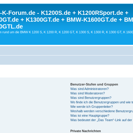
K-Forum.de - K1200S.de + K1200RSport.de +
0GT.de + K1300GT.de + BMW-K1600GT.de + B
0GTL.de
 rund um die BMW K 1200 S, K 1200 R, K 1200 GT, K 1300 S, K 1300 R, K 1300 GT, K 160
Benutzer-Stufen und Gruppen
Was sind Administratoren?
Was sind Moderatoren?
Was sind Benutzergruppen?
Wo finde ich die Benutzergruppen und wie tr
Wie werde ich Gruppenleiter?
Weshalb werden verschiedene Benutzergrup
Was ist eine Hauptgruppe?
Was bedeutet der „Das Team“-Link auf der 
Private Nachrichten