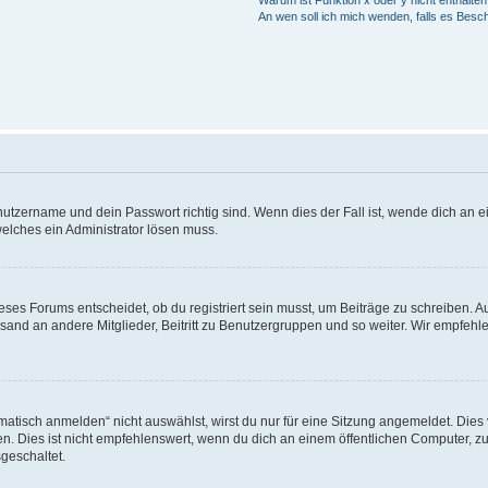
An wen soll ich mich wenden, falls es Besc
utzername und dein Passwort richtig sind. Wenn dies der Fall ist, wende dich an ei
welches ein Administrator lösen muss.
es Forums entscheidet, ob du registriert sein musst, um Beiträge zu schreiben. Auf j
sand an andere Mitglieder, Beitritt zu Benutzergruppen und so weiter. Wir empfehlen 
isch anmelden“ nicht auswählst, wirst du nur für eine Sitzung angemeldet. Dies 
Dies ist nicht empfehlenswert, wenn du dich an einem öffentlichen Computer, zum 
geschaltet.