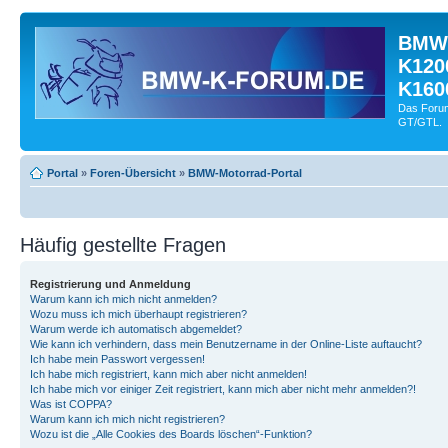
BMW-
K120
K160
Das Forum
GT/GTL.
Portal
»
Foren-Übersicht
»
BMW-Motorrad-Portal
Häufig gestellte Fragen
Registrierung und Anmeldung
Warum kann ich mich nicht anmelden?
Wozu muss ich mich überhaupt registrieren?
Warum werde ich automatisch abgemeldet?
Wie kann ich verhindern, dass mein Benutzername in der Online-Liste auftaucht?
Ich habe mein Passwort vergessen!
Ich habe mich registriert, kann mich aber nicht anmelden!
Ich habe mich vor einiger Zeit registriert, kann mich aber nicht mehr anmelden?!
Was ist COPPA?
Warum kann ich mich nicht registrieren?
Wozu ist die „Alle Cookies des Boards löschen“-Funktion?