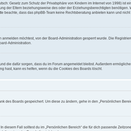
sch: Gesetz zum Schutz der Privatsphäre von Kindern im Internet von 1998) ist ei
ng der Eltern beziehungsweise des oder der Erziehungsberechtigten benötigen. Wenn
. Bitte beachte, dass das phpBB-Team keine Rechtsberatung anbieten kann und nicht d
h anmelden möchtest, von der Board-Administration gesperrt wurde. Die Registrie
ard-Administration.
t und die dafür sorgen, dass du im Forum angemeldet bleibst. Außerdem ermögliche
ng hast, kann es helfen, wenn du die Cookies des Boards löscht.
bank des Boards gespeichert. Um diese zu ändern, gehe in den „Persönlichen Bereic
In diesem Fall solltest du im „Persönlichen Bereich“ die für dich passende Zeitzone 