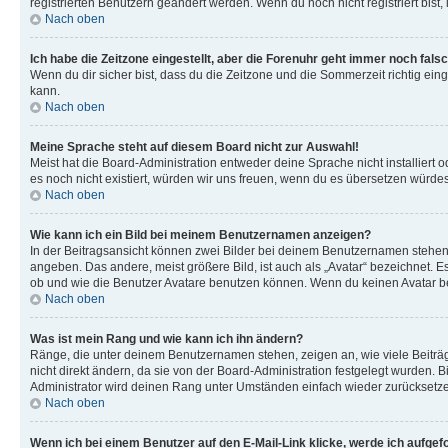
registrierten Benutzern geändert werden. Wenn du noch nicht registriert bist, is
Nach oben
Ich habe die Zeitzone eingestellt, aber die Forenuhr geht immer noch falsc
Wenn du dir sicher bist, dass du die Zeitzone und die Sommerzeit richtig eing
kann.
Nach oben
Meine Sprache steht auf diesem Board nicht zur Auswahl!
Meist hat die Board-Administration entweder deine Sprache nicht installiert o
es noch nicht existiert, würden wir uns freuen, wenn du es übersetzen würd
Nach oben
Wie kann ich ein Bild bei meinem Benutzernamen anzeigen?
In der Beitragsansicht können zwei Bilder bei deinem Benutzernamen stehen. 
angeben. Das andere, meist größere Bild, ist auch als „Avatar“ bezeichnet. E
ob und wie die Benutzer Avatare benutzen können. Wenn du keinen Avatar ben
Nach oben
Was ist mein Rang und wie kann ich ihn ändern?
Ränge, die unter deinem Benutzernamen stehen, zeigen an, wie viele Beiträg
nicht direkt ändern, da sie von der Board-Administration festgelegt wurden.
Administrator wird deinen Rang unter Umständen einfach wieder zurücksetz
Nach oben
Wenn ich bei einem Benutzer auf den E-Mail-Link klicke, werde ich aufgef