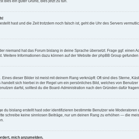
t dies ein guter Grund, dies jetzt zu tun.
h!
estellt hast und die Zeit trotzdem noch falsch ist, geht die Uhr des Servers vermutl
der niemand hat das Forum bislang in deine Sprache übersetzt. Frage ggf. einen Adm
est. Weitere Informationen dazu können auf der Website der phpBB Group gefunden
Eines dieser Bilder ist meist mit deinem Rang verknüpft: Oft sind dies Sterne, Kä
s handelt sich hierbei in der Regel um ein persönliches Bild, welches von Benutzer
utzen darfst, solltest du die Board-Administration nach den Gründen dafür fragen
e du bislang erstellt hast oder identifizieren bestimmte Benutzer wie Moderatore
 Bitte schreibe keine sinnlosen Beiträge, nur um deinen Rang zu erhöhen — die mei
en.
ordert, mich anzumelden.