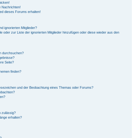
hicken!
 Nachrichten!
ied dieses Forums erhalten!
d ignorierten Mitglieder?
de oder zur Liste der ignorierten Mitglieder hinzufügen oder diese wieder aus den
en durchsuchen?
rgebnisse?
re Seite?
Themen finden?
Lesezeichen und der Beobachtung eines Themas oder Forums?
eobachten?
gen?
 zulässig?
hänge erhalten?
?