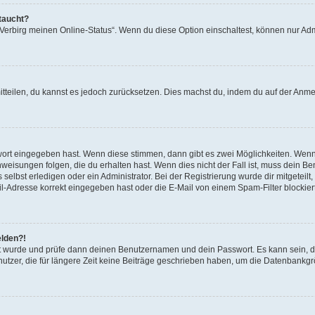
taucht?
 „Verbirg meinen Online-Status“. Wenn du diese Option einschaltest, können nur Ad
mitteilen, du kannst es jedoch zurücksetzen. Dies machst du, indem du auf der Anm
swort eingegeben hast. Wenn diese stimmen, dann gibt es zwei Möglichkeiten. Wen
eisungen folgen, die du erhalten hast. Wenn dies nicht der Fall ist, muss dein Ben
lbst erledigen oder ein Administrator. Bei der Registrierung wurde dir mitgeteilt, 
-Adresse korrekt eingegeben hast oder die E-Mail von einem Spam-Filter blockiert
elden?!
andt wurde und prüfe dann deinen Benutzernamen und dein Passwort. Es kann sein,
utzer, die für längere Zeit keine Beiträge geschrieben haben, um die Datenbankgrö