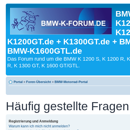
BMW
K12
K12
K1200GT.de + K1300GT.de + B
BMW-K1600GTL.de
Das Forum rund um die BMW K 1200 S, K 1200 R, K
R, K 1300 GT, K 1600 GT/GTL.
Portal
»
Foren-Übersicht
»
BMW-Motorrad-Portal
Häufig gestellte Fragen
Registrierung und Anmeldung
Warum kann ich mich nicht anmelden?