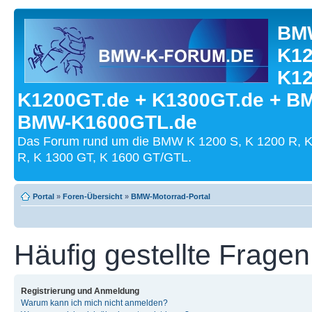
BMW
K12
K12
K1200GT.de + K1300GT.de + B
BMW-K1600GTL.de
Das Forum rund um die BMW K 1200 S, K 1200 R, K
R, K 1300 GT, K 1600 GT/GTL.
Portal
»
Foren-Übersicht
»
BMW-Motorrad-Portal
Häufig gestellte Fragen
Registrierung und Anmeldung
Warum kann ich mich nicht anmelden?