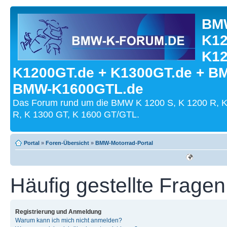
BMW
K12
K12
K1200GT.de + K1300GT.de + B
BMW-K1600GTL.de
Das Forum rund um die BMW K 1200 S, K 1200 R, K
R, K 1300 GT, K 1600 GT/GTL.
Portal
»
Foren-Übersicht
»
BMW-Motorrad-Portal
Häufig gestellte Fragen
Registrierung und Anmeldung
Warum kann ich mich nicht anmelden?