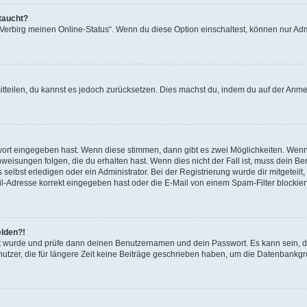
taucht?
 „Verbirg meinen Online-Status“. Wenn du diese Option einschaltest, können nur Ad
mitteilen, du kannst es jedoch zurücksetzen. Dies machst du, indem du auf der Anm
swort eingegeben hast. Wenn diese stimmen, dann gibt es zwei Möglichkeiten. Wen
eisungen folgen, die du erhalten hast. Wenn dies nicht der Fall ist, muss dein Ben
lbst erledigen oder ein Administrator. Bei der Registrierung wurde dir mitgeteilt, 
-Adresse korrekt eingegeben hast oder die E-Mail von einem Spam-Filter blockiert
elden?!
andt wurde und prüfe dann deinen Benutzernamen und dein Passwort. Es kann sein,
utzer, die für längere Zeit keine Beiträge geschrieben haben, um die Datenbankgrö