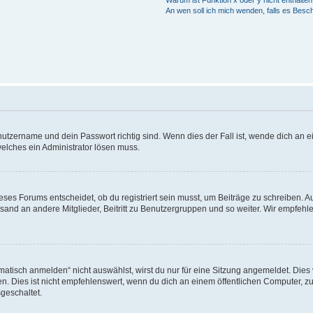
An wen soll ich mich wenden, falls es Besc
utzername und dein Passwort richtig sind. Wenn dies der Fall ist, wende dich an ei
welches ein Administrator lösen muss.
es Forums entscheidet, ob du registriert sein musst, um Beiträge zu schreiben. Auf j
sand an andere Mitglieder, Beitritt zu Benutzergruppen und so weiter. Wir empfehlen 
isch anmelden“ nicht auswählst, wirst du nur für eine Sitzung angemeldet. Dies 
Dies ist nicht empfehlenswert, wenn du dich an einem öffentlichen Computer, zum 
geschaltet.