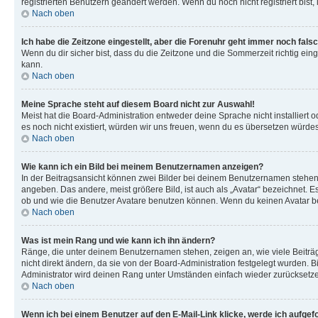
registrierten Benutzern geändert werden. Wenn du noch nicht registriert bist, is
Nach oben
Ich habe die Zeitzone eingestellt, aber die Forenuhr geht immer noch falsc
Wenn du dir sicher bist, dass du die Zeitzone und die Sommerzeit richtig eing
kann.
Nach oben
Meine Sprache steht auf diesem Board nicht zur Auswahl!
Meist hat die Board-Administration entweder deine Sprache nicht installiert o
es noch nicht existiert, würden wir uns freuen, wenn du es übersetzen würd
Nach oben
Wie kann ich ein Bild bei meinem Benutzernamen anzeigen?
In der Beitragsansicht können zwei Bilder bei deinem Benutzernamen stehen. 
angeben. Das andere, meist größere Bild, ist auch als „Avatar“ bezeichnet. E
ob und wie die Benutzer Avatare benutzen können. Wenn du keinen Avatar ben
Nach oben
Was ist mein Rang und wie kann ich ihn ändern?
Ränge, die unter deinem Benutzernamen stehen, zeigen an, wie viele Beiträg
nicht direkt ändern, da sie von der Board-Administration festgelegt wurden.
Administrator wird deinen Rang unter Umständen einfach wieder zurücksetz
Nach oben
Wenn ich bei einem Benutzer auf den E-Mail-Link klicke, werde ich aufgef