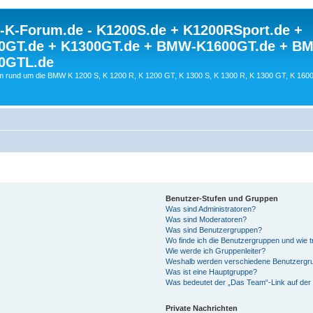
K-Forum.de - K1200S.de + K1200RSport.de +
0GT.de + K1300GT.de + BMW-K1600GT.de + B
0GTL.de
 rund um die BMW K 1200 S, K 1200 R, K 1200 GT, K 1300 S, K 1300 R, K 1300 GT, K 160
Benutzer-Stufen und Gruppen
Was sind Administratoren?
Was sind Moderatoren?
Was sind Benutzergruppen?
Wo finde ich die Benutzergruppen und wie tr
Wie werde ich Gruppenleiter?
Weshalb werden verschiedene Benutzergrup
Was ist eine Hauptgruppe?
Was bedeutet der „Das Team“-Link auf der 
Private Nachrichten