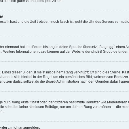
t dies ein guter Grund, dies jetzt zu tun.
h!
estellt hast und die Zeit trotzdem noch falsch ist, geht die Uhr des Servers vermutl
der niemand hat das Forum bislang in deine Sprache übersetzt. Frage ggf. einen Adm
est. Weitere Informationen dazu können auf der Website der phpBB Group gefunden
Eines dieser Bilder ist meist mit deinem Rang verknüpft: Oft sind dies Sterne, Kä
s handelt sich hierbei in der Regel um ein persönliches Bild, welches von Benutzer
utzen darfst, solltest du die Board-Administration nach den Gründen dafür fragen
e du bislang erstellt hast oder identifizieren bestimmte Benutzer wie Moderatore
 Bitte schreibe keine sinnlosen Beiträge, nur um deinen Rang zu erhöhen — die mei
en.
ordert, mich anzumelden.