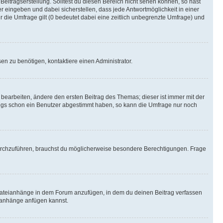
Beitragserstellung. Solltest du diesen Bereich nicht sehen können, so hast
r eingeben und dabei sicherstellen, dass jede Antwortmöglichkeit in einer
r die Umfrage gilt (0 bedeutet dabei eine zeitlich unbegrenzte Umfrage) und
n zu benötigen, kontaktiere einen Administrator.
earbeiten, ändere den ersten Beitrag des Themas; dieser ist immer mit der
ngs schon ein Benutzer abgestimmt haben, so kann die Umfrage nur noch
rchzuführen, brauchst du möglicherweise besondere Berechtigungen. Frage
Dateianhänge in dem Forum anzufügen, in dem du deinen Beitrag verfassen
eianhänge anfügen kannst.