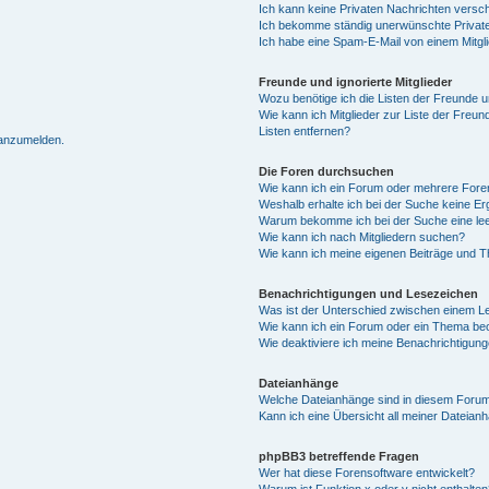
Ich kann keine Privaten Nachrichten versc
Ich bekomme ständig unerwünschte Private
Ich habe eine Spam-E-Mail von einem Mitgl
Freunde und ignorierte Mitglieder
Wozu benötige ich die Listen der Freunde un
Wie kann ich Mitglieder zur Liste der Freun
Listen entfernen?
 anzumelden.
Die Foren durchsuchen
Wie kann ich ein Forum oder mehrere For
Weshalb erhalte ich bei der Suche keine E
Warum bekomme ich bei der Suche eine lee
Wie kann ich nach Mitgliedern suchen?
Wie kann ich meine eigenen Beiträge und 
Benachrichtigungen und Lesezeichen
Was ist der Unterschied zwischen einem 
Wie kann ich ein Forum oder ein Thema b
Wie deaktiviere ich meine Benachrichtigun
Dateianhänge
Welche Dateianhänge sind in diesem Forum
Kann ich eine Übersicht all meiner Dateian
phpBB3 betreffende Fragen
Wer hat diese Forensoftware entwickelt?
Warum ist Funktion x oder y nicht enthalten