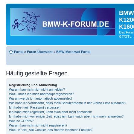
BMW-
K120
K160
Das Forum
GT/GTL.
Portal
»
Foren-Übersicht
»
BMW-Motorrad-Portal
Häufig gestellte Fragen
Registrierung und Anmeldung
Warum kann ich mich nicht anmelden?
Wozu muss ich mich überhaupt registrieren?
Warum werde ich automatisch abgemeldet?
Wie kann ich verhindern, dass mein Benutzername in der Online-Liste auftaucht?
Ich habe mein Passwort vergessen!
Ich habe mich registriert, kann mich aber nicht anmelden!
Ich habe mich vor einiger Zeit registriert, kann mich aber nicht mehr anmelden?!
Was ist COPPA?
Warum kann ich mich nicht registrieren?
Wozu ist die „Alle Cookies des Boards löschen“-Funktion?