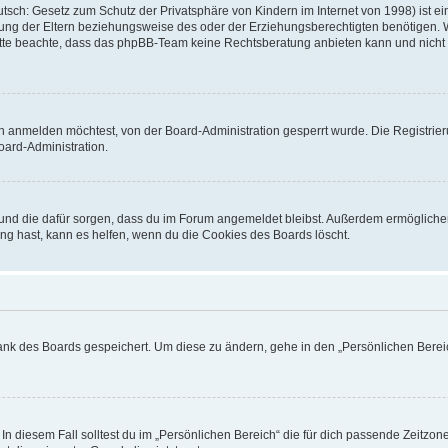
sch: Gesetz zum Schutz der Privatsphäre von Kindern im Internet von 1998) ist ei
ng der Eltern beziehungsweise des oder der Erziehungsberechtigten benötigen. Wenn
. Bitte beachte, dass das phpBB-Team keine Rechtsberatung anbieten kann und nicht d
h anmelden möchtest, von der Board-Administration gesperrt wurde. Die Registrie
ard-Administration.
t und die dafür sorgen, dass du im Forum angemeldet bleibst. Außerdem ermögliche
ng hast, kann es helfen, wenn du die Cookies des Boards löscht.
bank des Boards gespeichert. Um diese zu ändern, gehe in den „Persönlichen Bereic
In diesem Fall solltest du im „Persönlichen Bereich“ die für dich passende Zeitzone 