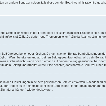
ichten an andere Benutzer nutzen, falls diese von der Board-Administration freige
e Symbol, entweder in der Foren- oder der Beitragsansicht. Es könnte sein, dass e
ht aufgelistet. Z. B. „Du darfst neue Themen erstellen“, „Du darfst an Abstimmung
n Beiträge bearbeiten oder löschen. Du kannst einen Beitrag bearbeiten, indem du
möglich. Wenn bereits jemand auf deinen Beitrag geantwortet hat, wird dein Beitra
nweis erscheint nicht, wenn noch niemand auf deinen Beitrag geantwortet hat oder 
 warum dein Beitrag überarbeitet wurde. Bitte beachte, dass normale Benutzer einen
e in den Einstellungen in deinem persönlichen Bereich entwerfen. Nachdem du die 
zufügen, indem du in deinem persönlichen Bereich das standardmäßige Anhängen d
 „Signatur anhängen“ wieder deaktivieren.