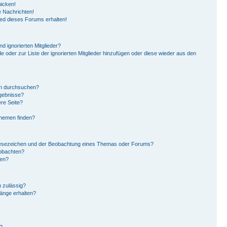
hicken!
 Nachrichten!
ied dieses Forums erhalten!
d ignorierten Mitglieder?
de oder zur Liste der ignorierten Mitglieder hinzufügen oder diese wieder aus den
en durchsuchen?
rgebnisse?
re Seite?
Themen finden?
Lesezeichen und der Beobachtung eines Themas oder Forums?
eobachten?
gen?
 zulässig?
hänge erhalten?
?