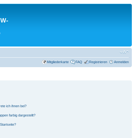
MW-
0
Mitgliederkarte
FAQ
Registrieren
Anmelden
ete ich ihnen bei?
pen farbig dargestellt?
Startseite?