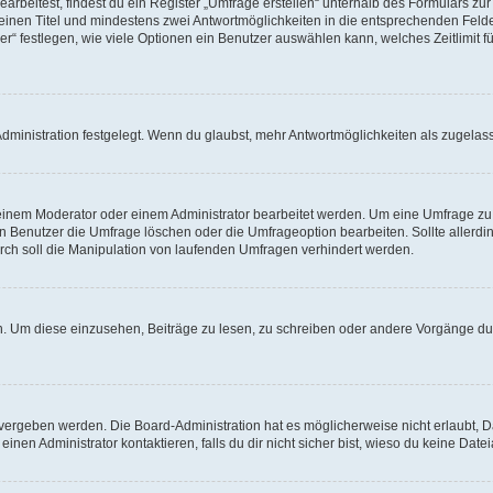
beitest, findest du ein Register „Umfrage erstellen“ unterhalb des Formulars zur 
t einen Titel und mindestens zwei Antwortmöglichkeiten in die entsprechenden Felde
r“ festlegen, wie viele Optionen ein Benutzer auswählen kann, welches Zeitlimit fü
ministration festgelegt. Wenn du glaubst, mehr Antwortmöglichkeiten als zugelasse
inem Moderator oder einem Administrator bearbeitet werden. Um eine Umfrage zu b
enutzer die Umfrage löschen oder die Umfrageoption bearbeiten. Sollte allerdi
ch soll die Manipulation von laufenden Umfragen verhindert werden.
 Um diese einzusehen, Beiträge zu lesen, zu schreiben oder andere Vorgänge du
vergeben werden. Die Board-Administration hat es möglicherweise nicht erlaubt, 
nen Administrator kontaktieren, falls du dir nicht sicher bist, wieso du keine Dat