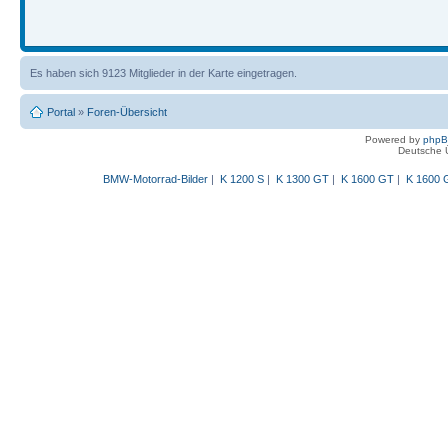
Es haben sich 9123 Mitglieder in der Karte eingetragen.
Portal
»
Foren-Übersicht
Powered by
php
Deutsche 
BMW-Motorrad-Bilder
|
K 1200 S
|
K 1300 GT
|
K 1600 GT
|
K 1600 