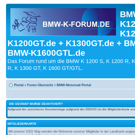
BMW
K12
K12
K1200GT.de + K1300GT.de + B
BMW-K1600GTL.de
Das Forum rund um die BMW K 1200 S, K 1200 R, K
R, K 1300 GT, K 1600 GT/GTL.
Portal
»
Foren-Übersicht
»
BMW-Motorrad-Portal
DIE GEOMAP WURDE DEAKTIVIERT!
Aufgrund der unsicheren Gesetzeslage aufgrund der DSGVO ist die Mitgliederkarte erst
MITGLIEDERKARTE
Mit unserer GEO Map werden die Wohnorte unserer Mitglieder in der Landkarte angezeig