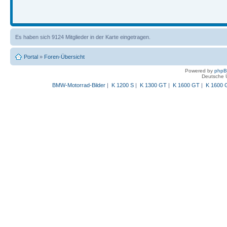
Es haben sich 9124 Mitglieder in der Karte eingetragen.
Portal
»
Foren-Übersicht
Powered by
php
Deutsche 
BMW-Motorrad-Bilder
|
K 1200 S
|
K 1300 GT
|
K 1600 GT
|
K 1600 