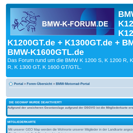
BMW
K12
K12
K1200GT.de + K1300GT.de + B
BMW-K1600GTL.de
Das Forum rund um die BMW K 1200 S, K 1200 R, K
R, K 1300 GT, K 1600 GT/GTL.
Portal
»
Foren-Übersicht
»
BMW-Motorrad-Portal
DIE GEOMAP WURDE DEAKTIVIERT!
Aufgrund der unsicheren Gesetzeslage aufgrund der DSGVO ist die Mitgliederkarte erst
MITGLIEDERKARTE
Mit unserer GEO Map werden die Wohnorte unserer Mitglieder in der Landkarte angezeig