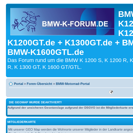
BMW
K12
K12
K1200GT.de + K1300GT.de + B
BMW-K1600GTL.de
Das Forum rund um die BMW K 1200 S, K 1200 R, K
R, K 1300 GT, K 1600 GT/GTL.
Portal
»
Foren-Übersicht
»
BMW-Motorrad-Portal
DIE GEOMAP WURDE DEAKTIVIERT!
Aufgrund der unsicheren Gesetzeslage aufgrund der DSGVO ist die Mitgliederkarte erst
MITGLIEDERKARTE
Mit unserer GEO Map werden die Wohnorte unserer Mitglieder in der Landkarte angezeig