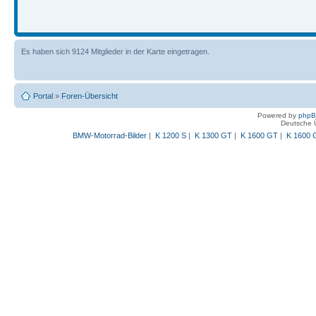
Es haben sich 9124 Mitglieder in der Karte eingetragen.
Portal
»
Foren-Übersicht
Powered by
php
Deutsche 
BMW-Motorrad-Bilder
|
K 1200 S
|
K 1300 GT
|
K 1600 GT
|
K 1600 