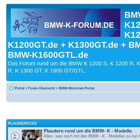
BMW
K12
K12
K1200GT.de + K1300GT.de + B
BMW-K1600GTL.de
Das Forum rund um die BMW K 1200 S, K 1200 R, K
R, K 1300 GT, K 1600 GT/GTL.
Portal
»
Foren-Übersicht
»
BMW-Motorrad-Portal
PLAUDERECKE
Plaudern rund um die BMW- K - Modelle.
Alles, was noch mit den BMW - K - Modellen zu tun h