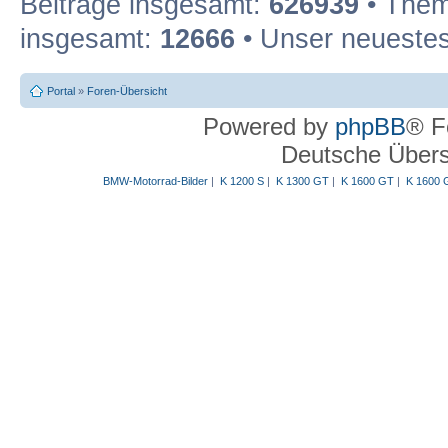
Beiträge insgesamt:
626939
• Them
insgesamt:
12666
• Unser neuestes
Portal
»
Foren-Übersicht
Powered by
phpBB
® F
Deutsche Über
BMW-Motorrad-Bilder
|
K 1200 S
|
K 1300 GT
|
K 1600 GT
|
K 1600 