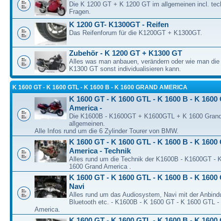
Die K 1200 GT + K 1200 GT im allgemeinen incl. tec
Fragen.
K 1200 GT- K1300GT - Reifen
Das Reifenforum für die K1200GT + K1300GT.
Zubehör - K 1200 GT + K1300 GT
Alles was man anbauen, verändern oder wie man di
K1300 GT sonst individualisieren kann.
K 1600 GT - K 1600 GTL - K 1600 B - K 1600 GRAND AMERICA
K 1600 GT - K 1600 GTL - K 1600 B - K 1600
America -
Die K1600B - K1600GT + K1600GTL + K 1600 Grand
allgemeinen.
Alle Infos rund um die 6 Zylinder Tourer von BMW.
K 1600 GT - K 1600 GTL - K 1600 B - K 1600
America - Technik
Alles rund um die Technik der K1600B - K1600GT -
1600 Grand America .
K 1600 GT - K 1600 GTL - K 1600 B - K 1600 
Navi
Alles rund um das Audiosystem, Navi mit der Anbind
Bluetooth etc. - K1600B - K 1600 GT - K 1600 GTL -
America.
K 1600 GT - K 1600 GTL - K 1600 B - K 1600