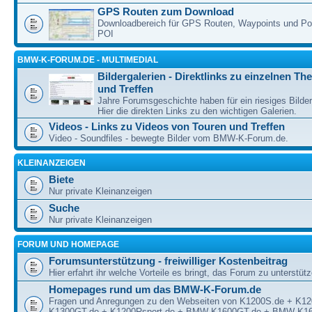
GPS Routen zum Download
Downloadbereich für GPS Routen, Waypoints und Poin
POI
BMW-K-FORUM.DE - MULTIMEDIAL
Bildergalerien - Direktlinks zu einzelnen T
und Treffen
Jahre Forumsgeschichte haben für ein riesiges Bilde
Hier die direkten Links zu den wichtigen Galerien.
Videos - Links zu Videos von Touren und Treffen
Video - Soundfiles - bewegte Bilder vom BMW-K-Forum.de.
KLEINANZEIGEN
Biete
Nur private Kleinanzeigen
Suche
Nur private Kleinanzeigen
FORUM UND HOMEPAGE
Forumsunterstützung - freiwilliger Kostenbeitrag
Hier erfahrt ihr welche Vorteile es bringt, das Forum zu unterstüt
Homepages rund um das BMW-K-Forum.de
Fragen und Anregungen zu den Webseiten von K1200S.de + K1
K1300GT.de + K1200Rsport.de + BMW-K1600GT.de + BMW-K16