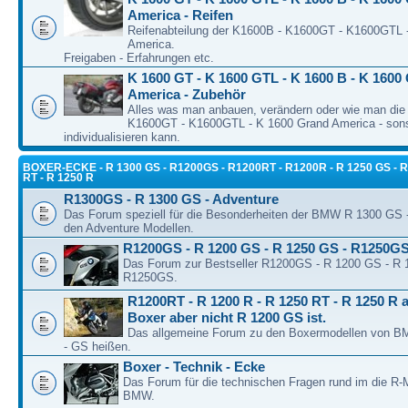
America - Reifen
Reifenabteilung der K1600B - K1600GT - K1600GTL 
America.
Freigaben - Erfahrungen etc.
K 1600 GT - K 1600 GTL - K 1600 B - K 1600
America - Zubehör
Alles was man anbauen, verändern oder wie man die
K1600GT - K1600GTL - K 1600 Grand America - son
individualisieren kann.
BOXER-ECKE - R 1300 GS - R1200GS - R1200RT - R1200R - R 1250 GS - R
RT - R 1250 R
R1300GS - R 1300 GS - Adventure
Das Forum speziell für die Besonderheiten der BMW R 1300 GS
den Adventure Modellen.
R1200GS - R 1200 GS - R 1250 GS - R1250G
Das Forum zur Bestseller R1200GS - R 1200 GS - R 
R1250GS.
R1200RT - R 1200 R - R 1250 RT - R 1250 R a
Boxer aber nicht R 1200 GS ist.
Das allgemeine Forum zu den Boxermodellen von BM
- GS heißen.
Boxer - Technik - Ecke
Das Forum für die technischen Fragen rund im die R-
BMW.