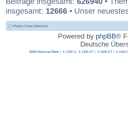
Beiträge insgesamt:
626940
• Them
insgesamt:
12666
• Unser neuestes
Portal
»
Foren-Übersicht
Powered by
phpBB
® F
Deutsche Über
BMW-Motorrad-Bilder
|
K 1200 S
|
K 1300 GT
|
K 1600 GT
|
K 1600 