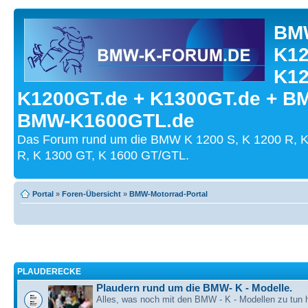
BMW
K12
K12
K1200GT.de + K1300GT.de + B
BMW-K1600GTL.de
Das Forum rund um die BMW K 1200 S, K 1200 R, K
R, K 1300 GT, K 1600 GT/GTL.
Portal
»
Foren-Übersicht
»
BMW-Motorrad-Portal
PLAUDERECKE
Plaudern rund um die BMW- K - Modelle.
Alles, was noch mit den BMW - K - Modellen zu tun h