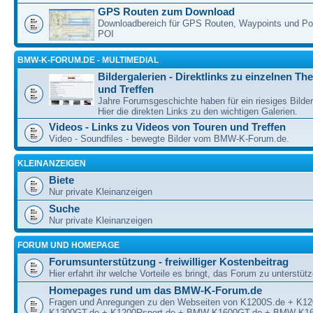
GPS Routen zum Download
Downloadbereich für GPS Routen, Waypoints und Poin
POI
BMW-K-FORUM.DE - MULTIMEDIAL
Bildergalerien - Direktlinks zu einzelnen T
und Treffen
Jahre Forumsgeschichte haben für ein riesiges Bilde
Hier die direkten Links zu den wichtigen Galerien.
Videos - Links zu Videos von Touren und Treffen
Video - Soundfiles - bewegte Bilder vom BMW-K-Forum.de.
KLEINANZEIGEN
Biete
Nur private Kleinanzeigen
Suche
Nur private Kleinanzeigen
FORUM UND HOMEPAGE
Forumsunterstützung - freiwilliger Kostenbeitrag
Hier erfahrt ihr welche Vorteile es bringt, das Forum zu unterstüt
Homepages rund um das BMW-K-Forum.de
Fragen und Anregungen zu den Webseiten von K1200S.de + K1
K1300GT.de + K1200Rsport.de + BMW-K1600GT.de + BMW-K16