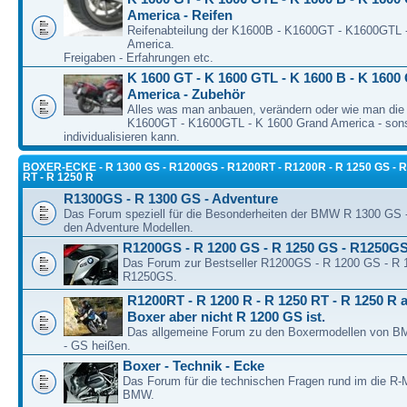
America - Reifen
Reifenabteilung der K1600B - K1600GT - K1600GTL 
America.
Freigaben - Erfahrungen etc.
K 1600 GT - K 1600 GTL - K 1600 B - K 1600
America - Zubehör
Alles was man anbauen, verändern oder wie man die
K1600GT - K1600GTL - K 1600 Grand America - son
individualisieren kann.
BOXER-ECKE - R 1300 GS - R1200GS - R1200RT - R1200R - R 1250 GS - R
RT - R 1250 R
R1300GS - R 1300 GS - Adventure
Das Forum speziell für die Besonderheiten der BMW R 1300 GS
den Adventure Modellen.
R1200GS - R 1200 GS - R 1250 GS - R1250G
Das Forum zur Bestseller R1200GS - R 1200 GS - R 
R1250GS.
R1200RT - R 1200 R - R 1250 RT - R 1250 R a
Boxer aber nicht R 1200 GS ist.
Das allgemeine Forum zu den Boxermodellen von BM
- GS heißen.
Boxer - Technik - Ecke
Das Forum für die technischen Fragen rund im die R-
BMW.