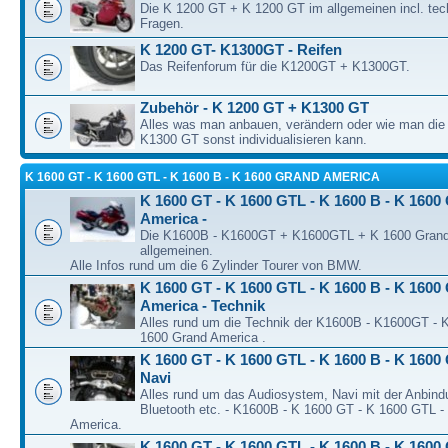
Die K 1200 GT + K 1200 GT im allgemeinen incl. tec
Fragen.
K 1200 GT- K1300GT - Reifen
Das Reifenforum für die K1200GT + K1300GT.
Zubehör - K 1200 GT + K1300 GT
Alles was man anbauen, verändern oder wie man di
K1300 GT sonst individualisieren kann.
K 1600 GT - K 1600 GTL - K 1600 B - K 1600 GRAND AMERICA
K 1600 GT - K 1600 GTL - K 1600 B - K 1600
America -
Die K1600B - K1600GT + K1600GTL + K 1600 Grand
allgemeinen.
Alle Infos rund um die 6 Zylinder Tourer von BMW.
K 1600 GT - K 1600 GTL - K 1600 B - K 1600
America - Technik
Alles rund um die Technik der K1600B - K1600GT -
1600 Grand America .
K 1600 GT - K 1600 GTL - K 1600 B - K 1600 
Navi
Alles rund um das Audiosystem, Navi mit der Anbind
Bluetooth etc. - K1600B - K 1600 GT - K 1600 GTL -
America.
K 1600 GT - K 1600 GTL - K 1600 B - K 1600