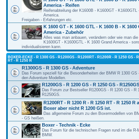
America - Reifen
Reifenabteilung der K1600B - K1600GT - K1600GTL 
America.
Freigaben - Erfahrungen etc.
K 1600 GT - K 1600 GTL - K 1600 B - K 1600
America - Zubehör
Alles was man anbauen, verändern oder wie man die
K1600GT - K1600GTL - K 1600 Grand America - son
individualisieren kann.
BOXER-ECKE - R 1300 GS - R1200GS - R1200RT - R1200R - R 1250 GS - R
RT - R 1250 R
R1300GS - R 1300 GS - Adventure
Das Forum speziell für die Besonderheiten der BMW R 1300 GS
den Adventure Modellen.
R1200GS - R 1200 GS - R 1250 GS - R1250G
Das Forum zur Bestseller R1200GS - R 1200 GS - R 
R1250GS.
R1200RT - R 1200 R - R 1250 RT - R 1250 R a
Boxer aber nicht R 1200 GS ist.
Das allgemeine Forum zu den Boxermodellen von BM
- GS heißen.
Boxer - Technik - Ecke
Das Forum für die technischen Fragen rund im die R-
BMW.