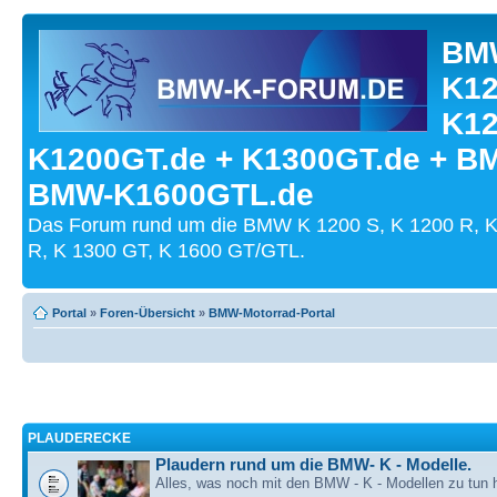
BMW
K12
K12
K1200GT.de + K1300GT.de + B
BMW-K1600GTL.de
Das Forum rund um die BMW K 1200 S, K 1200 R, K
R, K 1300 GT, K 1600 GT/GTL.
Portal
»
Foren-Übersicht
»
BMW-Motorrad-Portal
PLAUDERECKE
Plaudern rund um die BMW- K - Modelle.
Alles, was noch mit den BMW - K - Modellen zu tun h