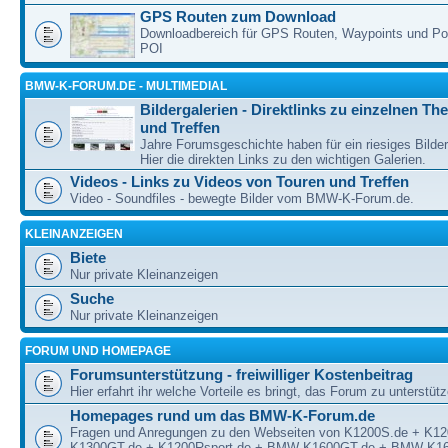
GPS Routen zum Download
Downloadbereich für GPS Routen, Waypoints und Poin
POI
BMW-K-FORUM.DE - MULTIMEDIAL
Bildergalerien - Direktlinks zu einzelnen T
und Treffen
Jahre Forumsgeschichte haben für ein riesiges Bilde
Hier die direkten Links zu den wichtigen Galerien.
Videos - Links zu Videos von Touren und Treffen
Video - Soundfiles - bewegte Bilder vom BMW-K-Forum.de.
KLEINANZEIGEN
Biete
Nur private Kleinanzeigen
Suche
Nur private Kleinanzeigen
FORUM UND HOMEPAGE
Forumsunterstützung - freiwilliger Kostenbeitrag
Hier erfahrt ihr welche Vorteile es bringt, das Forum zu unterstüt
Homepages rund um das BMW-K-Forum.de
Fragen und Anregungen zu den Webseiten von K1200S.de + K1
K1300GT.de + K1200Rsport.de + BMW-K1600GT.de + BMW-K16