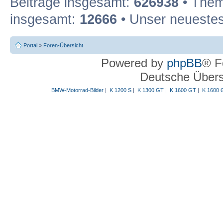
Beiträge insgesamt:
626938
• Them
insgesamt:
12666
• Unser neuestes
Portal
»
Foren-Übersicht
Powered by
phpBB
® F
Deutsche Über
BMW-Motorrad-Bilder
|
K 1200 S
|
K 1300 GT
|
K 1600 GT
|
K 1600 