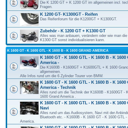
Die K 1200 GT + K 1200 GT im allgemeinen incl. tec
Fragen.
K 1200 GT- K1300GT - Reifen
Das Reifenforum für die K1200GT + K1300GT.
Zubehör - K 1200 GT + K1300 GT
Alles was man anbauen, verändern oder wie man di
K1300 GT sonst individualisieren kann.
K 1600 GT - K 1600 GTL - K 1600 B - K 1600 GRAND AMERICA
K 1600 GT - K 1600 GTL - K 1600 B - K 1600
America -
Die K1600B - K1600GT + K1600GTL + K 1600 Grand
allgemeinen.
Alle Infos rund um die 6 Zylinder Tourer von BMW.
K 1600 GT - K 1600 GTL - K 1600 B - K 1600
America - Technik
Alles rund um die Technik der K1600B - K1600GT -
1600 Grand America .
K 1600 GT - K 1600 GTL - K 1600 B - K 1600 
Navi
Alles rund um das Audiosystem, Navi mit der Anbind
Bluetooth etc. - K1600B - K 1600 GT - K 1600 GTL -
America.
K 1600 GT - K 1600 GTL - K 1600 B - K 1600