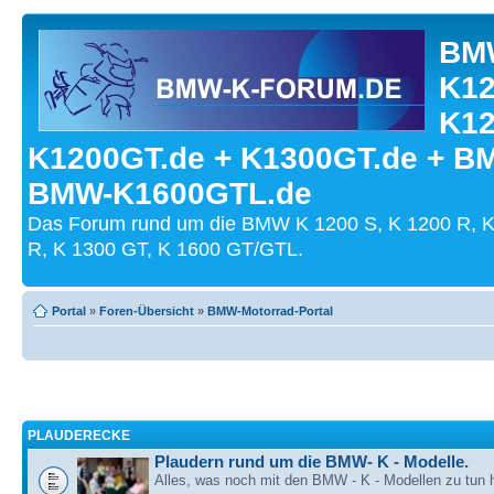
BMW
K12
K12
K1200GT.de + K1300GT.de + B
BMW-K1600GTL.de
Das Forum rund um die BMW K 1200 S, K 1200 R, K
R, K 1300 GT, K 1600 GT/GTL.
Portal
»
Foren-Übersicht
»
BMW-Motorrad-Portal
PLAUDERECKE
Plaudern rund um die BMW- K - Modelle.
Alles, was noch mit den BMW - K - Modellen zu tun h