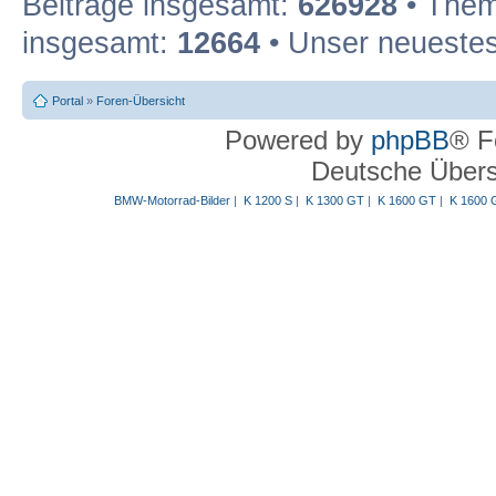
Beiträge insgesamt:
626928
• Them
insgesamt:
12664
• Unser neuestes
Portal
»
Foren-Übersicht
Powered by
phpBB
® F
Deutsche Über
BMW-Motorrad-Bilder
|
K 1200 S
|
K 1300 GT
|
K 1600 GT
|
K 1600 