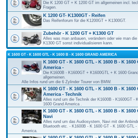
Die K 1200 GT + K 1200 GT im allgemeinen incl. tec
Fragen.
K 1200 GT- K1300GT - Reifen
Das Reifenforum für die K1200GT + K1300GT.
Zubehör - K 1200 GT + K1300 GT
Alles was man anbauen, verändern oder wie man di
K1300 GT sonst individualisieren kann.
K 1600 GT - K 1600 GTL - K 1600 B - K 1600 GRAND AMERICA
K 1600 GT - K 1600 GTL - K 1600 B - K 1600
America -
Die K1600B - K1600GT + K1600GTL + K 1600 Grand
allgemeinen.
Alle Infos rund um die 6 Zylinder Tourer von BMW.
K 1600 GT - K 1600 GTL - K 1600 B - K 1600
America - Technik
Alles rund um die Technik der K1600B - K1600GT -
1600 Grand America .
K 1600 GT - K 1600 GTL - K 1600 B - K 1600 
Navi
Alles rund um das Audiosystem, Navi mit der Anbind
Bluetooth etc. - K1600B - K 1600 GT - K 1600 GTL -
America.
K 1600 GT - K 1600 GTL - K 1600 B - K 1600