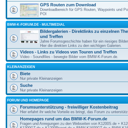
GPS Routen zum Download
Downloadbereich für GPS Routen, Waypoints und Poin
POI
BMW-K-FORUM.DE - MULTIMEDIAL
Bildergalerien - Direktlinks zu einzelnen T
und Treffen
Jahre Forumsgeschichte haben für ein riesiges Bilde
Hier die direkten Links zu den wichtigen Galerien.
Videos - Links zu Videos von Touren und Treffen
Video - Soundfiles - bewegte Bilder vom BMW-K-Forum.de.
KLEINANZEIGEN
Biete
Nur private Kleinanzeigen
Suche
Nur private Kleinanzeigen
FORUM UND HOMEPAGE
Forumsunterstützung - freiwilliger Kostenbeitrag
Hier erfahrt ihr welche Vorteile es bringt, das Forum zu unterstüt
Homepages rund um das BMW-K-Forum.de
Fragen und Anregungen zu den Webseiten von K1200S.de + K1
K1300GT.de + K1200Rsport.de + BMW-K1600GT.de + BMW-K16