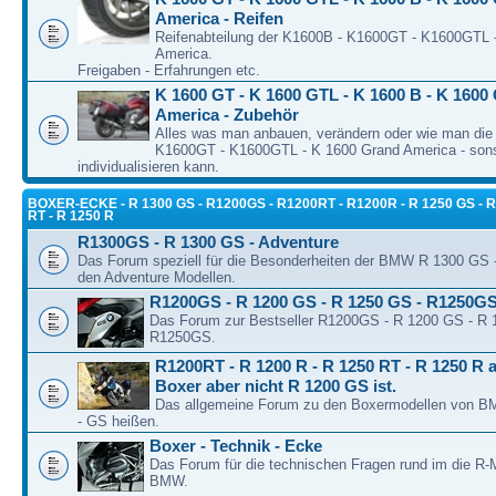
America - Reifen
Reifenabteilung der K1600B - K1600GT - K1600GTL 
America.
Freigaben - Erfahrungen etc.
K 1600 GT - K 1600 GTL - K 1600 B - K 1600
America - Zubehör
Alles was man anbauen, verändern oder wie man die
K1600GT - K1600GTL - K 1600 Grand America - son
individualisieren kann.
BOXER-ECKE - R 1300 GS - R1200GS - R1200RT - R1200R - R 1250 GS - R
RT - R 1250 R
R1300GS - R 1300 GS - Adventure
Das Forum speziell für die Besonderheiten der BMW R 1300 GS
den Adventure Modellen.
R1200GS - R 1200 GS - R 1250 GS - R1250G
Das Forum zur Bestseller R1200GS - R 1200 GS - R 
R1250GS.
R1200RT - R 1200 R - R 1250 RT - R 1250 R a
Boxer aber nicht R 1200 GS ist.
Das allgemeine Forum zu den Boxermodellen von BM
- GS heißen.
Boxer - Technik - Ecke
Das Forum für die technischen Fragen rund im die R-
BMW.