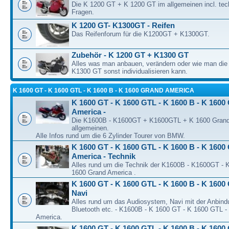
Die K 1200 GT + K 1200 GT im allgemeinen incl. tec
Fragen.
K 1200 GT- K1300GT - Reifen
Das Reifenforum für die K1200GT + K1300GT.
Zubehör - K 1200 GT + K1300 GT
Alles was man anbauen, verändern oder wie man di
K1300 GT sonst individualisieren kann.
K 1600 GT - K 1600 GTL - K 1600 B - K 1600 GRAND AMERICA
K 1600 GT - K 1600 GTL - K 1600 B - K 1600
America -
Die K1600B - K1600GT + K1600GTL + K 1600 Grand
allgemeinen.
Alle Infos rund um die 6 Zylinder Tourer von BMW.
K 1600 GT - K 1600 GTL - K 1600 B - K 1600
America - Technik
Alles rund um die Technik der K1600B - K1600GT -
1600 Grand America .
K 1600 GT - K 1600 GTL - K 1600 B - K 1600 
Navi
Alles rund um das Audiosystem, Navi mit der Anbind
Bluetooth etc. - K1600B - K 1600 GT - K 1600 GTL -
America.
K 1600 GT - K 1600 GTL - K 1600 B - K 1600