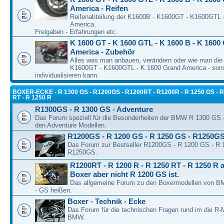
America - Reifen
Reifenabteilung der K1600B - K1600GT - K1600GTL 
America.
Freigaben - Erfahrungen etc.
K 1600 GT - K 1600 GTL - K 1600 B - K 1600
America - Zubehör
Alles was man anbauen, verändern oder wie man die
K1600GT - K1600GTL - K 1600 Grand America - son
individualisieren kann.
BOXER-ECKE - R 1300 GS - R1200GS - R1200RT - R1200R - R 1250 GS - R
RT - R 1250 R
R1300GS - R 1300 GS - Adventure
Das Forum speziell für die Besonderheiten der BMW R 1300 GS
den Adventure Modellen.
R1200GS - R 1200 GS - R 1250 GS - R1250G
Das Forum zur Bestseller R1200GS - R 1200 GS - R 
R1250GS.
R1200RT - R 1200 R - R 1250 RT - R 1250 R a
Boxer aber nicht R 1200 GS ist.
Das allgemeine Forum zu den Boxermodellen von BM
- GS heißen.
Boxer - Technik - Ecke
Das Forum für die technischen Fragen rund im die R-
BMW.