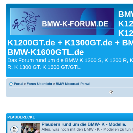
BMW
K12
K12
K1200GT.de + K1300GT.de + B
BMW-K1600GTL.de
Das Forum rund um die BMW K 1200 S, K 1200 R, K
R, K 1300 GT, K 1600 GT/GTL.
Portal
»
Foren-Übersicht
»
BMW-Motorrad-Portal
PLAUDERECKE
Plaudern rund um die BMW- K - Modelle.
Alles, was noch mit den BMW - K - Modellen zu tun h