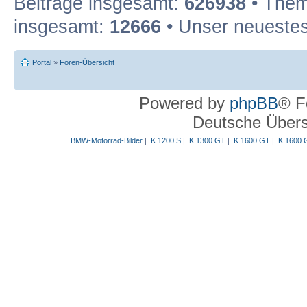
Beiträge insgesamt:
626938
• Them
insgesamt:
12666
• Unser neuestes
Portal
»
Foren-Übersicht
Powered by
phpBB
® F
Deutsche Über
BMW-Motorrad-Bilder
|
K 1200 S
|
K 1300 GT
|
K 1600 GT
|
K 1600 