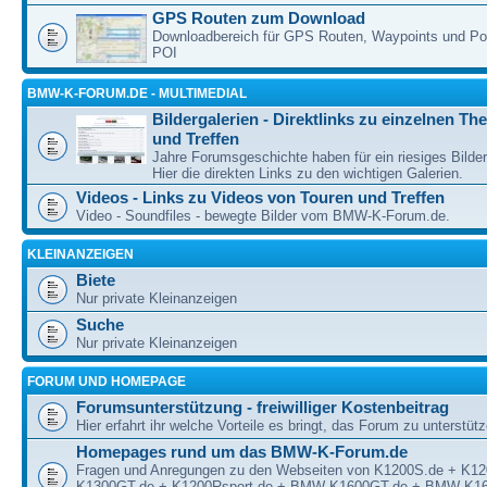
GPS Routen zum Download
Downloadbereich für GPS Routen, Waypoints und Poin
POI
BMW-K-FORUM.DE - MULTIMEDIAL
Bildergalerien - Direktlinks zu einzelnen T
und Treffen
Jahre Forumsgeschichte haben für ein riesiges Bilde
Hier die direkten Links zu den wichtigen Galerien.
Videos - Links zu Videos von Touren und Treffen
Video - Soundfiles - bewegte Bilder vom BMW-K-Forum.de.
KLEINANZEIGEN
Biete
Nur private Kleinanzeigen
Suche
Nur private Kleinanzeigen
FORUM UND HOMEPAGE
Forumsunterstützung - freiwilliger Kostenbeitrag
Hier erfahrt ihr welche Vorteile es bringt, das Forum zu unterstüt
Homepages rund um das BMW-K-Forum.de
Fragen und Anregungen zu den Webseiten von K1200S.de + K1
K1300GT.de + K1200Rsport.de + BMW-K1600GT.de + BMW-K16