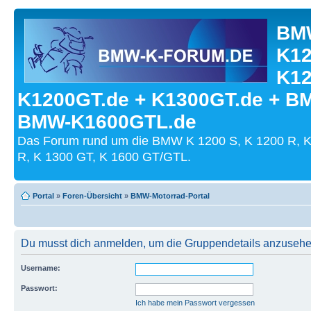
BMW
K12
K12
K1200GT.de + K1300GT.de + B
BMW-K1600GTL.de
Das Forum rund um die BMW K 1200 S, K 1200 R, K
R, K 1300 GT, K 1600 GT/GTL.
Portal
»
Foren-Übersicht
»
BMW-Motorrad-Portal
Du musst dich anmelden, um die Gruppendetails anzusehe
Username:
Passwort:
Ich habe mein Passwort vergessen