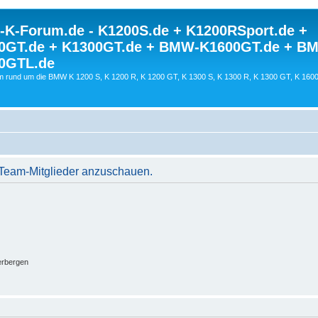
K-Forum.de - K1200S.de + K1200RSport.de +
0GT.de + K1300GT.de + BMW-K1600GT.de + B
0GTL.de
 rund um die BMW K 1200 S, K 1200 R, K 1200 GT, K 1300 S, K 1300 R, K 1300 GT, K 160
r Team-Mitglieder anzuschauen.
erbergen