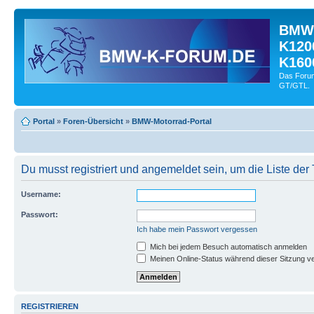
BMW-
K120
K160
Das Forum
GT/GTL.
Portal
»
Foren-Übersicht
»
BMW-Motorrad-Portal
Du musst registriert und angemeldet sein, um die Liste de
Username:
Passwort:
Ich habe mein Passwort vergessen
Mich bei jedem Besuch automatisch anmelden
Meinen Online-Status während dieser Sitzung v
REGISTRIEREN