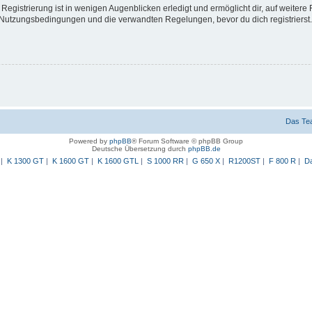
egistrierung ist in wenigen Augenblicken erledigt und ermöglicht dir, auf weitere 
Nutzungsbedingungen und die verwandten Regelungen, bevor du dich registrierst. 
Das Te
Powered by
phpBB
® Forum Software © phpBB Group
Deutsche Übersetzung durch
phpBB.de
|
K 1300 GT
|
K 1600 GT
|
K 1600 GTL
|
S 1000 RR
|
G 650 X
|
R1200ST
|
F 800 R
|
Da