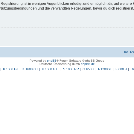
egistrierung ist in wenigen Augenblicken erledigt und ermöglicht dir, auf weitere 
Nutzungsbedingungen und die verwandten Regelungen, bevor du dich registrierst. 
Das Te
Powered by
phpBB
® Forum Software © phpBB Group
Deutsche Übersetzung durch
phpBB.de
|
K 1300 GT
|
K 1600 GT
|
K 1600 GTL
|
S 1000 RR
|
G 650 X
|
R1200ST
|
F 800 R
|
Da