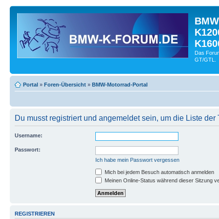
BMW-
K120
K160
Das Forum
GT/GTL.
Portal
»
Foren-Übersicht
»
BMW-Motorrad-Portal
Du musst registriert und angemeldet sein, um die Liste de
Username:
Passwort:
Ich habe mein Passwort vergessen
Mich bei jedem Besuch automatisch anmelden
Meinen Online-Status während dieser Sitzung v
REGISTRIEREN