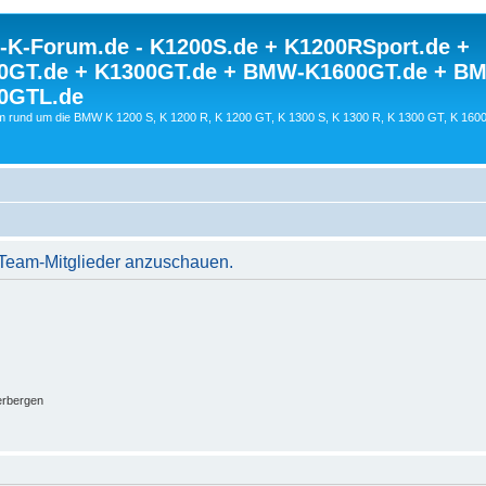
K-Forum.de - K1200S.de + K1200RSport.de +
0GT.de + K1300GT.de + BMW-K1600GT.de + B
0GTL.de
 rund um die BMW K 1200 S, K 1200 R, K 1200 GT, K 1300 S, K 1300 R, K 1300 GT, K 160
r Team-Mitglieder anzuschauen.
erbergen