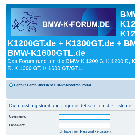
BMW
K12
K12
K1200GT.de + K1300GT.de + B
BMW-K1600GTL.de
Das Forum rund um die BMW K 1200 S, K 1200 R, K
R, K 1300 GT, K 1600 GT/GTL.
Portal
»
Foren-Übersicht
»
BMW-Motorrad-Portal
Du musst registriert und angemeldet sein, um die Liste de
Username:
Passwort:
Ich habe mein Passwort vergessen