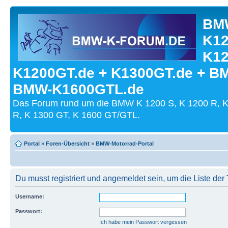
BMW
K12
K12
K1200GT.de + K1300GT.de + B
BMW-K1600GTL.de
Das Forum rund um die BMW K 1200 S, K 1200 R, K
R, K 1300 GT, K 1600 GT/GTL.
Portal
»
Foren-Übersicht
»
BMW-Motorrad-Portal
Du musst registriert und angemeldet sein, um die Liste de
Username:
Passwort:
Ich habe mein Passwort vergessen