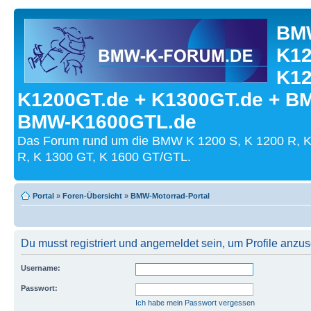
BMW
K12
K12
K1200GT.de + K1300GT.de + B
BMW-K1600GTL.de
Das Forum rund um die BMW K 1200 S, K 1200 R, K
R, K 1300 GT, K 1600 GT/GTL.
Portal
»
Foren-Übersicht
»
BMW-Motorrad-Portal
Du musst registriert und angemeldet sein, um Profile anzu
Username:
Passwort:
Ich habe mein Passwort vergessen