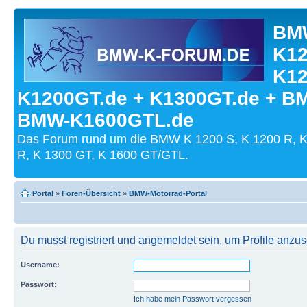
BMW
K12
K12
K1200GT.de + K1300GT.de + B
BMW-K1600GTL.de
Das Forum rund um die BMW K 1200 S, K 1200 R, K
R, K 1300 GT, K 1600 GT/GTL.
Portal
»
Foren-Übersicht
»
BMW-Motorrad-Portal
Du musst registriert und angemeldet sein, um Profile anzu
Username:
Passwort:
Ich habe mein Passwort vergessen