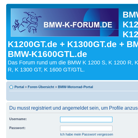
BMW
K12
K12
K1200GT.de + K1300GT.de + B
BMW-K1600GTL.de
Das Forum rund um die BMW K 1200 S, K 1200 R, K
R, K 1300 GT, K 1600 GT/GTL.
Portal
»
Foren-Übersicht
»
BMW-Motorrad-Portal
Du musst registriert und angemeldet sein, um Profile anzu
Username:
Passwort:
Ich habe mein Passwort vergessen