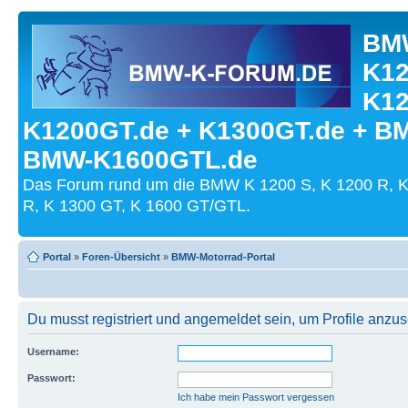
BMW
K12
K12
K1200GT.de + K1300GT.de + B
BMW-K1600GTL.de
Das Forum rund um die BMW K 1200 S, K 1200 R, K
R, K 1300 GT, K 1600 GT/GTL.
Portal
»
Foren-Übersicht
»
BMW-Motorrad-Portal
Du musst registriert und angemeldet sein, um Profile anzu
Username:
Passwort:
Ich habe mein Passwort vergessen