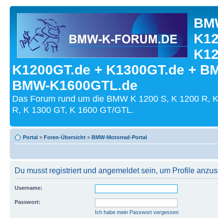
BMW
K12
K12
K1200GT.de + K1300GT.de + B
BMW-K1600GTL.de
Das Forum rund um die BMW K 1200 S, K 1200 R, K
R, K 1300 GT, K 1600 GT/GTL.
Portal
»
Foren-Übersicht
»
BMW-Motorrad-Portal
Du musst registriert und angemeldet sein, um Profile anzu
Username:
Passwort:
Ich habe mein Passwort vergessen