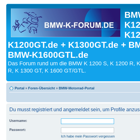
BMW
K12
K12
K1200GT.de + K1300GT.de + B
BMW-K1600GTL.de
Das Forum rund um die BMW K 1200 S, K 1200 R, K
R, K 1300 GT, K 1600 GT/GTL.
Portal
»
Foren-Übersicht
»
BMW-Motorrad-Portal
Du musst registriert und angemeldet sein, um Profile anzu
Username:
Passwort:
Ich habe mein Passwort vergessen