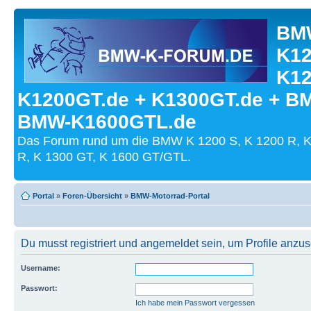
BMW
K12
K12
K1200GT.de + K1300GT.de + B
BMW-K1600GTL.de
Das Forum rund um die BMW K 1200 S, K 1200 R, K
R, K 1300 GT, K 1600 GT/GTL.
Portal
»
Foren-Übersicht
»
BMW-Motorrad-Portal
Du musst registriert und angemeldet sein, um Profile anzu
Username:
Passwort:
Ich habe mein Passwort vergessen