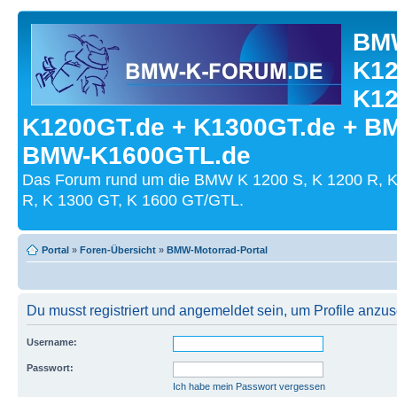
BMW
K12
K12
K1200GT.de + K1300GT.de + B
BMW-K1600GTL.de
Das Forum rund um die BMW K 1200 S, K 1200 R, K
R, K 1300 GT, K 1600 GT/GTL.
Portal
»
Foren-Übersicht
»
BMW-Motorrad-Portal
Du musst registriert und angemeldet sein, um Profile anzu
Username:
Passwort:
Ich habe mein Passwort vergessen