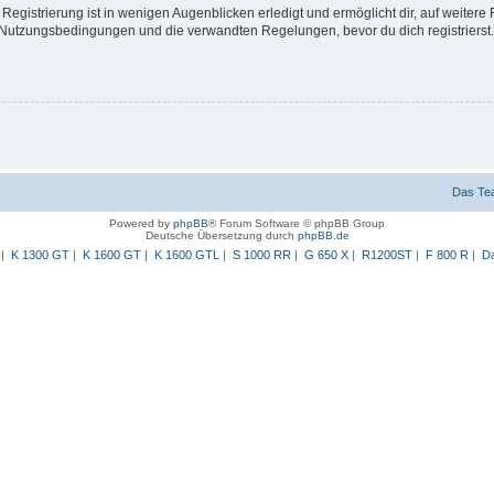
egistrierung ist in wenigen Augenblicken erledigt und ermöglicht dir, auf weitere 
Nutzungsbedingungen und die verwandten Regelungen, bevor du dich registrierst. 
Das Te
Powered by
phpBB
® Forum Software © phpBB Group
Deutsche Übersetzung durch
phpBB.de
|
K 1300 GT
|
K 1600 GT
|
K 1600 GTL
|
S 1000 RR
|
G 650 X
|
R1200ST
|
F 800 R
|
Da