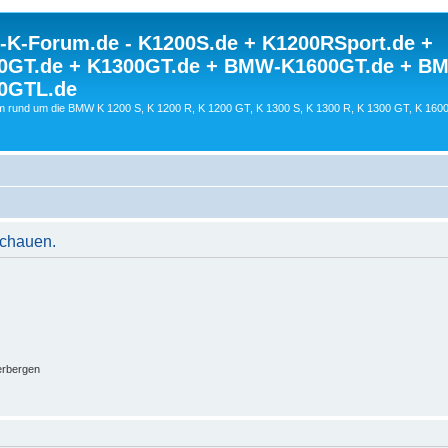
K-Forum.de - K1200S.de + K1200RSport.de +
0GT.de + K1300GT.de + BMW-K1600GT.de + B
0GTL.de
 rund um die BMW K 1200 S, K 1200 R, K 1200 GT, K 1300 S, K 1300 R, K 1300 GT, K 160
schauen.
erbergen