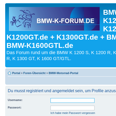
BMW
K12
K12
K1200GT.de + K1300GT.de + B
BMW-K1600GTL.de
Das Forum rund um die BMW K 1200 S, K 1200 R, K
R, K 1300 GT, K 1600 GT/GTL.
Portal
»
Foren-Übersicht
»
BMW-Motorrad-Portal
Du musst registriert und angemeldet sein, um Profile anzu
Username:
Passwort:
Ich habe mein Passwort vergessen