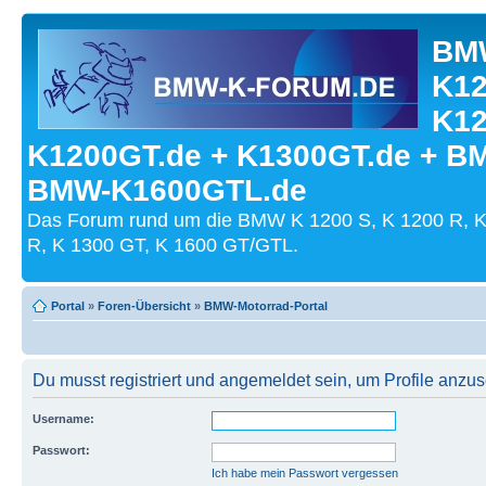
BMW
K12
K12
K1200GT.de + K1300GT.de + B
BMW-K1600GTL.de
Das Forum rund um die BMW K 1200 S, K 1200 R, K
R, K 1300 GT, K 1600 GT/GTL.
Portal
»
Foren-Übersicht
»
BMW-Motorrad-Portal
Du musst registriert und angemeldet sein, um Profile anzu
Username:
Passwort:
Ich habe mein Passwort vergessen