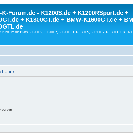
K-Forum.de - K1200S.de + K1200RSport.de +
0GT.de + K1300GT.de + BMW-K1600GT.de + B
0GTL.de
 rund um die BMW K 1200 S, K 1200 R, K 1200 GT, K 1300 S, K 1300 R, K 1300 GT, K 160
schauen.
erbergen