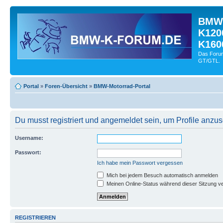
BMW-
K120
K160
Das Forum
GT/GTL.
Portal
»
Foren-Übersicht
»
BMW-Motorrad-Portal
Du musst registriert und angemeldet sein, um Profile anzu
Username:
Passwort:
Ich habe mein Passwort vergessen
Mich bei jedem Besuch automatisch anmelden
Meinen Online-Status während dieser Sitzung v
REGISTRIEREN