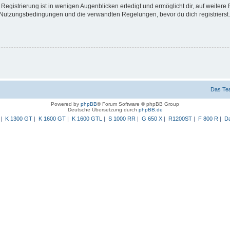
egistrierung ist in wenigen Augenblicken erledigt und ermöglicht dir, auf weitere 
Nutzungsbedingungen und die verwandten Regelungen, bevor du dich registrierst. 
Das Te
Powered by
phpBB
® Forum Software © phpBB Group
Deutsche Übersetzung durch
phpBB.de
|
K 1300 GT
|
K 1600 GT
|
K 1600 GTL
|
S 1000 RR
|
G 650 X
|
R1200ST
|
F 800 R
|
Da