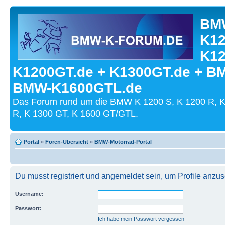
BMW
K12
K12
K1200GT.de + K1300GT.de + B
BMW-K1600GTL.de
Das Forum rund um die BMW K 1200 S, K 1200 R, K
R, K 1300 GT, K 1600 GT/GTL.
Portal
»
Foren-Übersicht
»
BMW-Motorrad-Portal
Du musst registriert und angemeldet sein, um Profile anzu
Username:
Passwort:
Ich habe mein Passwort vergessen