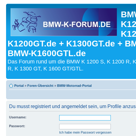
BMW
K12
K12
K1200GT.de + K1300GT.de + B
BMW-K1600GTL.de
Das Forum rund um die BMW K 1200 S, K 1200 R, K
R, K 1300 GT, K 1600 GT/GTL.
Portal
»
Foren-Übersicht
»
BMW-Motorrad-Portal
Du musst registriert und angemeldet sein, um Profile anzu
Username:
Passwort:
Ich habe mein Passwort vergessen