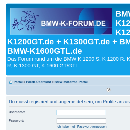
BMW
K12
K12
K1200GT.de + K1300GT.de + B
BMW-K1600GTL.de
Das Forum rund um die BMW K 1200 S, K 1200 R, K
R, K 1300 GT, K 1600 GT/GTL.
Portal
»
Foren-Übersicht
»
BMW-Motorrad-Portal
Du musst registriert und angemeldet sein, um Profile anzu
Username:
Passwort:
Ich habe mein Passwort vergessen