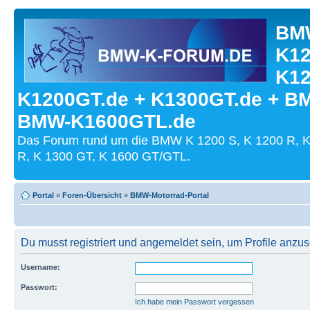
BMW
K12
K12
K1200GT.de + K1300GT.de + B
BMW-K1600GTL.de
Das Forum rund um die BMW K 1200 S, K 1200 R, K
R, K 1300 GT, K 1600 GT/GTL.
Portal
»
Foren-Übersicht
»
BMW-Motorrad-Portal
Du musst registriert und angemeldet sein, um Profile anzu
Username:
Passwort:
Ich habe mein Passwort vergessen