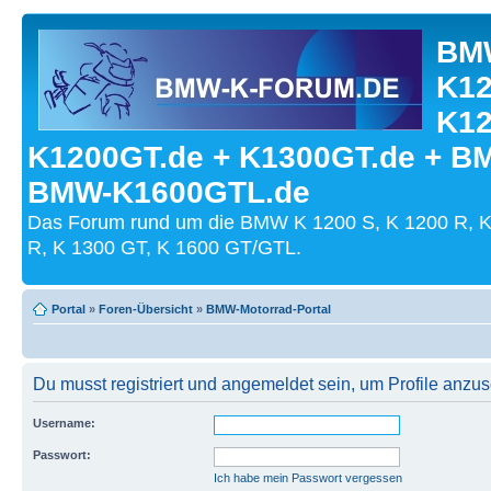
BMW
K12
K12
K1200GT.de + K1300GT.de + B
BMW-K1600GTL.de
Das Forum rund um die BMW K 1200 S, K 1200 R, K
R, K 1300 GT, K 1600 GT/GTL.
Portal
»
Foren-Übersicht
»
BMW-Motorrad-Portal
Du musst registriert und angemeldet sein, um Profile anzu
Username:
Passwort:
Ich habe mein Passwort vergessen