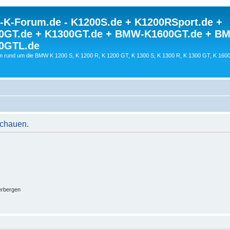
K-Forum.de - K1200S.de + K1200RSport.de +
0GT.de + K1300GT.de + BMW-K1600GT.de + B
0GTL.de
 rund um die BMW K 1200 S, K 1200 R, K 1200 GT, K 1300 S, K 1300 R, K 1300 GT, K 160
schauen.
erbergen