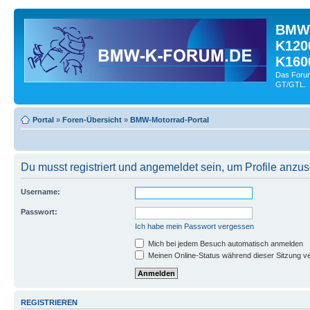
BMW-
K120
K160
Das Forum
GT/GTL.
Portal
»
Foren-Übersicht
»
BMW-Motorrad-Portal
Du musst registriert und angemeldet sein, um Profile anzu
Username:
Passwort:
Ich habe mein Passwort vergessen
Mich bei jedem Besuch automatisch anmelden
Meinen Online-Status während dieser Sitzung v
REGISTRIEREN