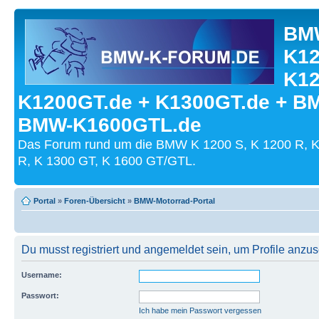
BMW
K12
K12
K1200GT.de + K1300GT.de + B
BMW-K1600GTL.de
Das Forum rund um die BMW K 1200 S, K 1200 R, K
R, K 1300 GT, K 1600 GT/GTL.
Portal
»
Foren-Übersicht
»
BMW-Motorrad-Portal
Du musst registriert und angemeldet sein, um Profile anzu
Username:
Passwort:
Ich habe mein Passwort vergessen