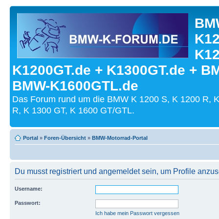
BMW
K12
K12
K1200GT.de + K1300GT.de + B
BMW-K1600GTL.de
Das Forum rund um die BMW K 1200 S, K 1200 R, K
R, K 1300 GT, K 1600 GT/GTL.
Portal
»
Foren-Übersicht
»
BMW-Motorrad-Portal
Du musst registriert und angemeldet sein, um Profile anzu
Username:
Passwort:
Ich habe mein Passwort vergessen