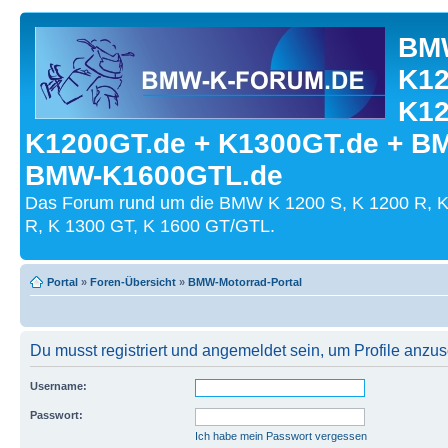
BMW
K12
K12
K1200GT.de + K1300GT.de + B
BMW-K1600GTL.de
Das Forum rund um die BMW K 1200 S, K 1200 R, K
R, K 1300 GT, K 1600 GT/GTL.
Portal
»
Foren-Übersicht
»
BMW-Motorrad-Portal
Du musst registriert und angemeldet sein, um Profile anzu
Username:
Passwort:
Ich habe mein Passwort vergessen