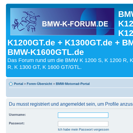
BMW
K12
K12
K1200GT.de + K1300GT.de + B
BMW-K1600GTL.de
Das Forum rund um die BMW K 1200 S, K 1200 R, K
R, K 1300 GT, K 1600 GT/GTL.
Portal
»
Foren-Übersicht
»
BMW-Motorrad-Portal
Du musst registriert und angemeldet sein, um Profile anzu
Username:
Passwort:
Ich habe mein Passwort vergessen