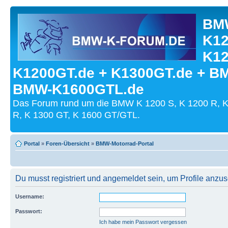
BMW
K12
K12
K1200GT.de + K1300GT.de + B
BMW-K1600GTL.de
Das Forum rund um die BMW K 1200 S, K 1200 R, K
R, K 1300 GT, K 1600 GT/GTL.
Portal
»
Foren-Übersicht
»
BMW-Motorrad-Portal
Du musst registriert und angemeldet sein, um Profile anzu
Username:
Passwort:
Ich habe mein Passwort vergessen