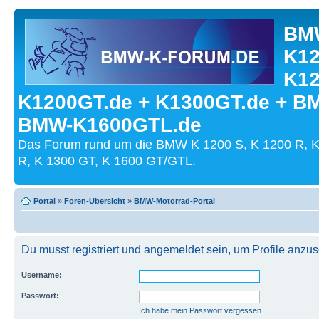
BMW
K12
K12
K1200GT.de + K1300GT.de + B
BMW-K1600GTL.de
Das Forum rund um die BMW K 1200 S, K 1200 R, K
R, K 1300 GT, K 1600 GT/GTL.
Portal
»
Foren-Übersicht
»
BMW-Motorrad-Portal
Du musst registriert und angemeldet sein, um Profile anzu
Username:
Passwort:
Ich habe mein Passwort vergessen