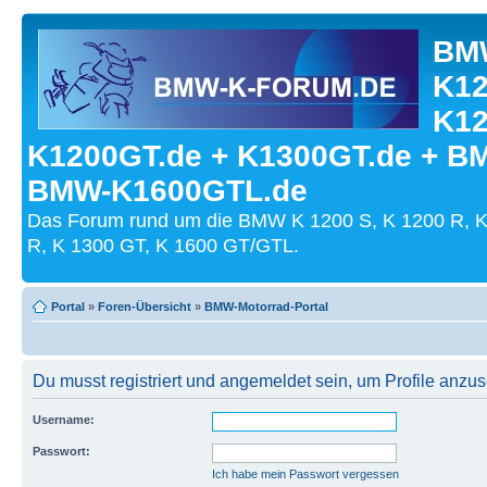
BMW
K12
K12
K1200GT.de + K1300GT.de + B
BMW-K1600GTL.de
Das Forum rund um die BMW K 1200 S, K 1200 R, K
R, K 1300 GT, K 1600 GT/GTL.
Portal
»
Foren-Übersicht
»
BMW-Motorrad-Portal
Du musst registriert und angemeldet sein, um Profile anzu
Username:
Passwort:
Ich habe mein Passwort vergessen