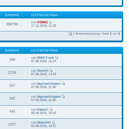
ZUGRIFFE
LETZTER BEITRAG
von
OSM62
398798
17.12.2020, 21:25
1 Bekanntmachung • Seite
1
von
1
ZUGRIFFE
LETZTER BEITRAG
von
BMW-Frank
166
07.08.2026, 16:24
von
Moench
2239
07.08.2026, 13:53
von
bigsmartchopper
167
07.08.2026, 11:56
von
bigsmartchopper
202
07.08.2026, 11:45
von
RainerC
445
05.08.2026, 20:20
von
MinionHH
1037
02.08.2026, 19:57