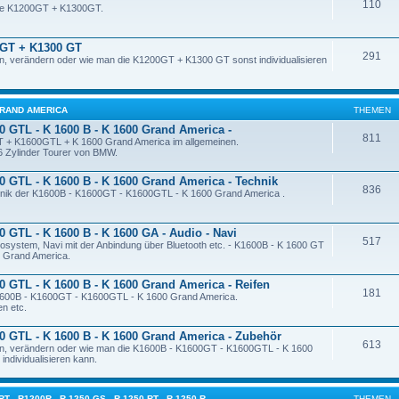
110
die K1200GT + K1300GT.
 GT + K1300 GT
291
, verändern oder wie man die K1200GT + K1300 GT sonst individualisieren
0 GRAND AMERICA
THEMEN
0 GTL - K 1600 B - K 1600 Grand America -
811
 + K1600GTL + K 1600 Grand America im allgemeinen.
 6 Zylinder Tourer von BMW.
0 GTL - K 1600 B - K 1600 Grand America - Technik
836
chnik der K1600B - K1600GT - K1600GTL - K 1600 Grand America .
0 GTL - K 1600 B - K 1600 GA - Audio - Navi
517
iosystem, Navi mit der Anbindung über Bluetooth etc. - K1600B - K 1600 GT
0 Grand America.
0 GTL - K 1600 B - K 1600 Grand America - Reifen
181
K1600B - K1600GT - K1600GTL - K 1600 Grand America.
n etc.
0 GTL - K 1600 B - K 1600 Grand America - Zubehör
613
n, verändern oder wie man die K1600B - K1600GT - K1600GTL - K 1600
individualisieren kann.
 - R1200R - R 1250 GS - R 1250 RT - R 1250 R
THEMEN