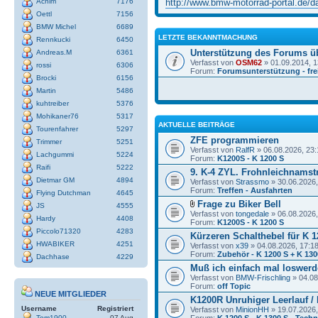
http://www.bmw-motorrad-portal.de/dat
Achim
7176
Oettl
7156
BMW Michel
6689
LETZTE BEKANNTMACHUNG
Rennkucki
6450
Unterstützung des Forums ü
Andreas.M
6361
Verfasst von
OSM62
» 01.09.2014, 1
rossi
6306
Forum:
Forumsunterstützung - frei
Brocki
6156
Martin
5486
kuhtreiber
5376
Mohikaner76
5317
AKTUELLE BEITRÄGE
Tourenfahrer
5297
ZFE programmieren
Trimmer
5251
Verfasst von
RalfR
» 06.08.2026, 23:
Lachgummi
5224
Forum:
K1200S - K 1200 S
Raifi
5222
9. K-4 ZYL. Frohnleichnamstr
Dietmar GM
4894
Verfasst von
Strassmo
» 30.06.2026,
Forum:
Treffen - Ausfahrten
Flying Dutchman
4645
Frage zu Biker Bell
JS
4555
Verfasst von
tongedale
» 06.08.2026,
Hardy
4408
Forum:
K1200S - K 1200 S
Piccolo71320
4283
Kürzeren Schalthebel für K 1
HWABIKER
4251
Verfasst von
x39
» 04.08.2026, 17:1
Forum:
Zubehör - K 1200 S + K 130
Dachhase
4229
Muß ich einfach mal loswerde
Verfasst von
BMW-Frischling
» 04.08
Forum:
off Topic
NEUE MITGLIEDER
K1200R Unruhiger Leerlauf /
Username
Registriert
Verfasst von
MinionHH
» 19.07.2026,
Tom1900
07 Aug
Forum:
K 1200 S - K 1300 S - Techn