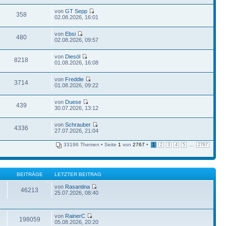
von
GT Sepp
358
02.08.2026, 16:01
von
Ebsi
480
02.08.2026, 09:57
von
Diesöl
8218
01.08.2026, 16:08
von
Freddie
3714
01.08.2026, 09:22
von
Duese
439
30.07.2026, 13:12
von
Schrauber
4336
27.07.2026, 21:04
33196 Themen • Seite
1
von
2767
•
...
1
2
3
4
5
2767
BEITRÄGE
LETZTER BEITRAG
von
Rasantina
46213
25.07.2026, 08:40
von
RainerC
198059
05.08.2026, 20:20