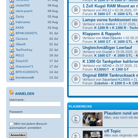
choke500
06 Aug
1 Zoll Kugel RAM Mount an 
Verfasst von
RG12
» 02.08.2026, 07
meck-pasch
06 Aug
Forum:
K 1600 GT - K 1600 GTL - K
Zacky
02 Aug
Lampe vorne funktioniert nic
habnamor
02 Aug
Verfasst von
k-meikel
» 31.07.2026, 
KK69
02 Aug
Forum:
K 1200 R + K 1300 R - Tech
BPHK1600GTL
31 Jul
Klappern & Rappeln
Verfasst von
Matti Elpiunkt
» 02.08.2
Ciuciuca
24 Jul
Forum:
K 1600 GT - K 1600 GTL - K
OliverK
22 Jul
Ungleichmäßiger Leerlauf
TeePeeKay
22 Jul
Verfasst von
Gustel
» 19.08.2025, 11
RG12
19 Jul
Forum:
K 1600 GT - K 1600 GTL - K
Easy110
17 Jul
K 1300 Gt Tankgeber kalibrie
Verfasst von
WD40
» 29.07.2026, 21
Grauzone71
17 Jul
Forum:
K1300GT - K 1300 GT
BPH.K1600GTL
14 Jul
Orginal BMW Tankrucksack 
brombeerwilli
13 Jul
Verfasst von
Sauerland K1300S
» 21
Forum:
Zubehör - K 1200 S + K 130
ANMELDEN
Username:
PLAUDERECKE
Passwort:
Plaudern rund um
Alles, was noch mit de
Mich bei jedem Besuch
automatisch anmelden
off Topic
Alles was nirgends rei