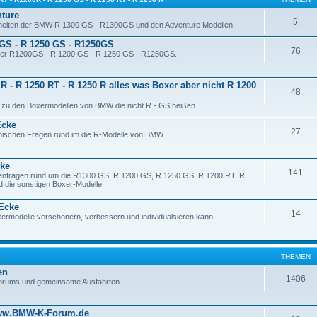
nture
5
rheiten der BMW R 1300 GS - R1300GS und den Adventure Modellen.
GS - R 1250 GS - R1250GS
76
ler R1200GS - R 1200 GS - R 1250 GS - R1250GS.
R - R 1250 RT - R 1250 R alles was Boxer aber nicht R 1200
48
 zu den Boxermodellen von BMW die nicht R - GS heißen.
Ecke
27
nischen Fragen rund im die R-Modelle von BMW.
cke
141
ifenfragen rund um die R1300 GS, R 1200 GS, R 1250 GS, R 1200 RT, R
 die sonstigen Boxer-Modelle.
 Ecke
14
xermodelle verschönern, verbessern und individualsieren kann.
THEMEN
en
1406
orums und gemeinsame Ausfahrten.
www.BMW-K-Forum.de