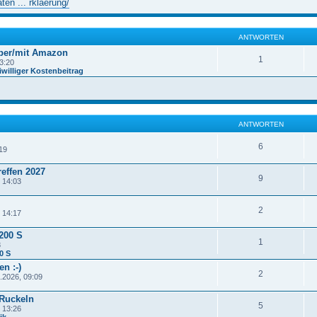
en ... rklaerung/
ANTWORTEN
ber/mit Amazon
1
3:20
williger Kostenbeitrag
ANTWORTEN
6
19
effen 2027
9
 14:03
2
 14:17
200 S
1
8
0 S
n :-)
2
.2026, 09:09
 Ruckeln
5
 13:26
ik