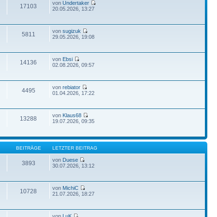
von
Undertaker
17103
20.05.2026, 13:27
von
sugizuk
5811
29.05.2026, 19:08
von
Ebsi
14136
02.08.2026, 09:57
von
rebiator
4495
01.04.2026, 17:22
von
Klaus68
13288
19.07.2026, 09:35
BEITRÄGE
LETZTER BEITRAG
von
Duese
3893
30.07.2026, 13:12
von
MichiC
10728
21.07.2026, 18:27
von
LuK