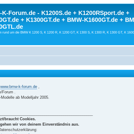
K-Forum.de - K1200S.de + K1200RSport.de +
0GT.de + K1300GT.de + BMW-K1600GT.de + B
0GTL.de
 rund um die BMW K 1200 S, K 1200 R, K 1200 GT, K 1300 S, K 1300 R, K 1300 GT, K 160
s
www.bmw-k-forum.de
,
/Forum .
Modelle ab Modelljahr 2005.
_____________________________________________
zt/braucht Cookies.
 gehen wir von deinem Einverständnis aus.
 Datenschutzerklärung: