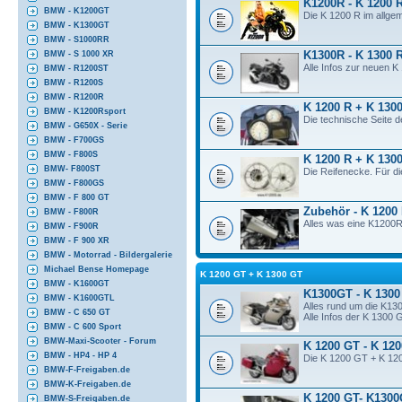
K1200R - K 1200 
BMW - K1200GT
Die K 1200 R im allge
BMW - K1300GT
BMW - S1000RR
K1300R - K 1300 
BMW - S 1000 XR
Alle Infos zur neuen 
BMW - R1200ST
BMW - R1200S
BMW - R1200R
K 1200 R + K 1300
BMW - K1200Rsport
Die technische Seite 
BMW - G650X - Serie
BMW - F700GS
BMW - F800S
K 1200 R + K 1300
BMW- F800ST
Die Reifenecke. Für d
BMW - F800GS
BMW - F 800 GT
Zubehör - K 1200
BMW - F800R
Alles was eine K1200R
BMW - F900R
BMW - F 900 XR
BMW - Motorrad - Bildergalerie
Michael Bense Homepage
K 1200 GT + K 1300 GT
BMW - K1600GT
K1300GT - K 1300
BMW - K1600GTL
Alles rund um die K13
BMW - C 650 GT
Alle Infos der K 1300 
BMW - C 600 Sport
BMW-Maxi-Scooter - Forum
K 1200 GT - K 12
BMW - HP4 - HP 4
Die K 1200 GT + K 120
BMW-F-Freigaben.de
BMW-K-Freigaben.de
K 1200 GT- K1300
BMW-S-Freigaben.de