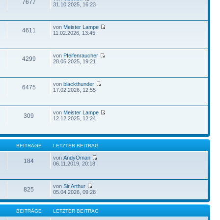
7677
31.10.2025, 16:23
von
Meister Lampe
4611
11.02.2026, 13:45
von
Pfeifenraucher
4299
28.05.2025, 19:21
von
blackthunder
6475
17.02.2026, 12:55
von
Meister Lampe
309
12.12.2025, 12:24
BEITRÄGE
LETZTER BEITRAG
von
AndyOman
184
06.11.2019, 20:18
von
Sir Arthur
825
05.04.2026, 09:28
BEITRÄGE
LETZTER BEITRAG