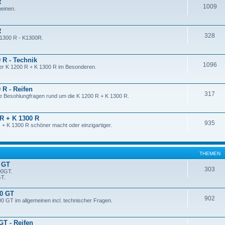
R
1009
meinen.
R
328
K 1300 R - K1300R.
 R - Technik
1096
der K 1200 R + K 1300 R im Besonderen.
 R - Reifen
317
ie Besohlungfragen rund um die K 1200 R + K 1300 R.
 R + K 1300 R
935
 + K 1300 R schöner macht oder einzigartiger.
THEMEN
 GT
303
00GT.
GT.
00 GT
902
0 GT im allgemeinen incl. technischer Fragen.
GT - Reifen