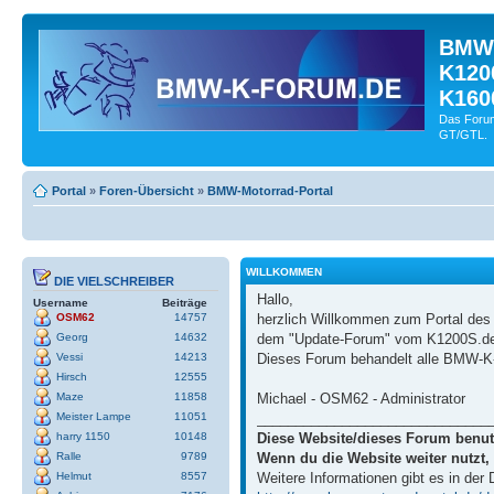
BMW-
K120
K160
Das Forum
GT/GTL.
Portal
»
Foren-Übersicht
»
BMW-Motorrad-Portal
WILLKOMMEN
DIE VIELSCHREIBER
Hallo,
Username
Beiträge
herzlich Willkommen zum Portal de
OSM62
14757
dem "Update-Forum" vom K1200S.de
Georg
14632
Dieses Forum behandelt alle BMW-K-
Vessi
14213
Hirsch
12555
Michael - OSM62 - Administrator
Maze
11858
______________________________
Meister Lampe
11051
Diese Website/dieses Forum benut
harry 1150
10148
Wenn du die Website weiter nutzt,
Ralle
9789
Weitere Informationen gibt es in der
Helmut
8557