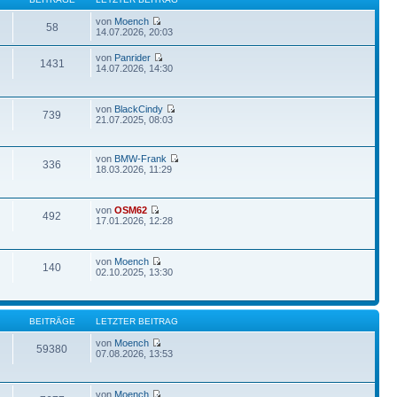
von
Moench
58
14.07.2026, 20:03
von
Panrider
1431
14.07.2026, 14:30
von
BlackCindy
739
21.07.2025, 08:03
von
BMW-Frank
336
18.03.2026, 11:29
von
OSM62
492
17.01.2026, 12:28
von
Moench
140
02.10.2025, 13:30
BEITRÄGE
LETZTER BEITRAG
von
Moench
59380
07.08.2026, 13:53
von
Moench