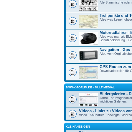
Alle Stammische oder 
Treffpunkte und 
Alles was keine richtig
Motorradfahrer - 
Alles was man als BM
Schutzbekleidung - Hel
Navigation - Gps
Alles vom Orginalzube
GPS Routen zum
Downloadbereich für G
BMW-K-FORUM.DE - MULTIMEDIAL
Bildergalerien - 
Jahre Forumsgeschichte
wichtigen Galerien.
Videos - Links zu Videos vo
Video - Soundfiles - bewegte Bilde
KLEINANZEIGEN