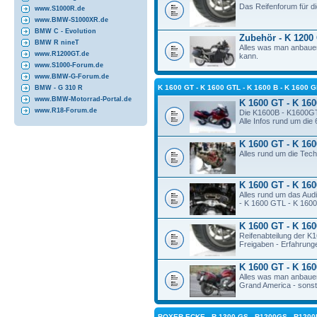
Das Reifenforum für 
www.S1000R.de
www.BMW-S1000XR.de
BMW C - Evolution
Zubehör - K 1200
BMW R nineT
Alles was man anbauen
www.R1200GT.de
kann.
www.S1000-Forum.de
www.BMW-G-Forum.de
K 1600 GT - K 1600 GTL - K 1600 B - K 160
BMW - G 310 R
www.BMW-Motorrad-Portal.de
K 1600 GT - K 160
www.R18-Forum.de
Die K1600B - K1600GT
Alle Infos rund um die
K 1600 GT - K 160
Alles rund um die Te
K 1600 GT - K 160
Alles rund um das Aud
- K 1600 GTL - K 160
K 1600 GT - K 160
Reifenabteilung der 
Freigaben - Erfahrunge
K 1600 GT - K 160
Alles was man anbaue
Grand America - sonst 
BOXER-ECKE - R 1300 GS - R1200GS - R1200RT