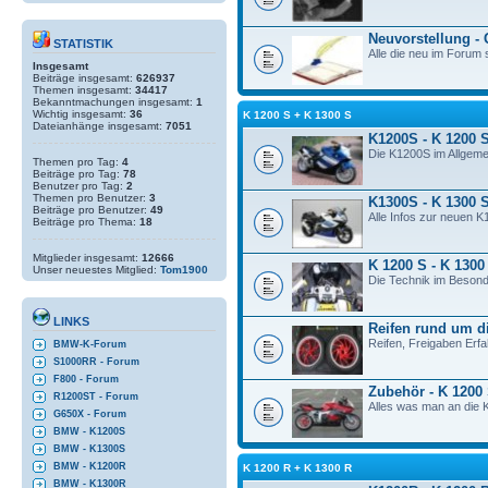
Neuvorstellung -
STATISTIK
Alle die neu im Forum s
Insgesamt
Beiträge insgesamt:
626937
Themen insgesamt:
34417
Bekanntmachungen insgesamt:
1
Wichtig insgesamt:
36
K 1200 S + K 1300 S
Dateianhänge insgesamt:
7051
K1200S - K 1200 
Die K1200S im Allgeme
Themen pro Tag:
4
Beiträge pro Tag:
78
Benutzer pro Tag:
2
Themen pro Benutzer:
3
K1300S - K 1300 
Beiträge pro Benutzer:
49
Alle Infos zur neuen K
Beiträge pro Thema:
18
Mitglieder insgesamt:
12666
K 1200 S - K 1300
Unser neuestes Mitglied:
Tom1900
Die Technik im Besond
LINKS
Reifen rund um d
Reifen, Freigaben Erf
BMW-K-Forum
S1000RR - Forum
F800 - Forum
Zubehör - K 1200
R1200ST - Forum
Alles was man an die K
G650X - Forum
BMW - K1200S
BMW - K1300S
BMW - K1200R
K 1200 R + K 1300 R
BMW - K1300R