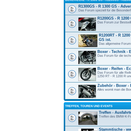
R1300GS - R 1300 GS - Adve
Das Forum speziell für die Besonde
R1200GS - R 1200 
Das Forum zur Bestsel
R1200RT - R 1200 
GS ist.
Das allgemeine Forum
Boxer - Technik - 
Das Forum für die tech
Boxer - Reifen - E
Das Forum für alle Re
1250 RT - R 1200 R und
Zubehör - Boxer -
Alles womit man die Bo
TREFFEN, TOUREN UND EVENTS
Treffen - Ausfahrt
Treffen des BMW-K-F
Stammtische - 