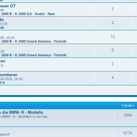
neuer GT
1
:48
 1600 B - K 1600 GA - Audio - Navi
ht.
2
22:29
nik
11
025, 13:14
 1600 B - K 1600 Grand America - Technik
5
:28
 1600 B - K 1600 Grand America - Technik
ren
2
:11
montieren
4
.04.2016, 16:18
0 S
THEMEN
 die BMW- K - Modelle.
2394
n BMW - K - Modellen zu tun hat.
5774
npasst!