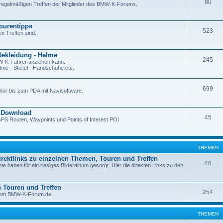
80
regelmäßigen Treffen der Mitglieder des BMW-K-Forums.
Tourentipps
523
en Treffen sind.
Bekleidung - Helme
245
W-K-Fahrer anziehen kann.
me - Stiefel - Handschuhe etc.
699
hör bis zum PDA mit Navisoftware.
 Download
45
PS Routen, Waypoints und Points of Interest POI
THEMEN
Direktlinks zu einzelnen Themen, Touren und Treffen
46
 haben für ein riesiges Bilderalbum gesorgt. Hier die direkten Links zu den
n Touren und Treffen
254
r vom BMW-K-Forum.de.
THEMEN