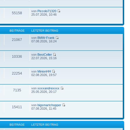
von
Piccolo71320
55158
25.07.2026, 10:46
BEITRÄGE
LETZTER BEITRAG
von
BMW-Frank
21067
07.08.2026, 16:24
von
BestCeller
10336
22.07.2026, 15:16
von
MinionHH
22254
02.08.2026, 19:57
von
xxxxandrexxxx
7135
25.05.2026, 20:17
von
bigsmartchopper
15411
07.08.2026, 11:45
BEITRÄGE
LETZTER BEITRAG