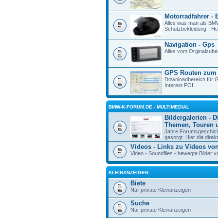
Motorradfahrer - 
Alles was man als BM
Schutzbekleidung - Hel
Navigation - Gps
Alles vom Orginalzube
GPS Routen zum
Downloadbereich für G
Interest POI
BMW-K-FORUM.DE - MULTIMEDIAL
Bildergalerien - D
Themen, Touren u
Jahre Forumsgeschicht
gesorgt. Hier die direk
Videos - Links zu Videos vo
Video - Soundfiles - bewegte Bilde
KLEINANZEIGEN
Biete
Nur private Kleinanzeigen
Suche
Nur private Kleinanzeigen