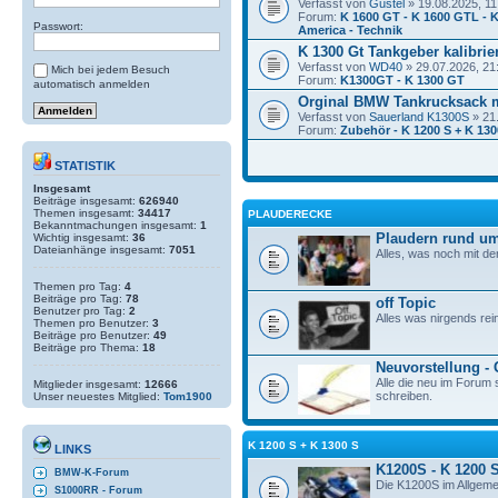
Verfasst von
Gustel
» 19.08.2025, 11
Forum:
K 1600 GT - K 1600 GTL - K
Passwort:
America - Technik
K 1300 Gt Tankgeber kalibrie
Verfasst von
WD40
» 29.07.2026, 21
Mich bei jedem Besuch
Forum:
K1300GT - K 1300 GT
automatisch anmelden
Orginal BMW Tankrucksack 
Verfasst von
Sauerland K1300S
» 21
Forum:
Zubehör - K 1200 S + K 130
STATISTIK
Insgesamt
Beiträge insgesamt:
626940
Themen insgesamt:
34417
PLAUDERECKE
Bekanntmachungen insgesamt:
1
Plaudern rund um
Wichtig insgesamt:
36
Dateianhänge insgesamt:
7051
Alles, was noch mit de
Themen pro Tag:
4
Beiträge pro Tag:
78
off Topic
Benutzer pro Tag:
2
Alles was nirgends rei
Themen pro Benutzer:
3
Beiträge pro Benutzer:
49
Beiträge pro Thema:
18
Neuvorstellung -
Alle die neu im Forum s
Mitglieder insgesamt:
12666
schreiben.
Unser neuestes Mitglied:
Tom1900
K 1200 S + K 1300 S
LINKS
K1200S - K 1200 
BMW-K-Forum
Die K1200S im Allgeme
S1000RR - Forum