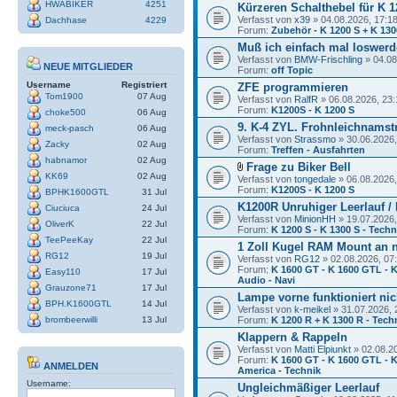
HWABIKER
4251
Kürzeren Schalthebel für K 1
Verfasst von
x39
» 04.08.2026, 17:1
Dachhase
4229
Forum:
Zubehör - K 1200 S + K 130
Muß ich einfach mal loswerde
Verfasst von
BMW-Frischling
» 04.08
NEUE MITGLIEDER
Forum:
off Topic
Username
Registriert
ZFE programmieren
Tom1900
07 Aug
Verfasst von
RalfR
» 06.08.2026, 23:
Forum:
K1200S - K 1200 S
choke500
06 Aug
9. K-4 ZYL. Frohnleichnamstr
meck-pasch
06 Aug
Verfasst von
Strassmo
» 30.06.2026,
Zacky
02 Aug
Forum:
Treffen - Ausfahrten
habnamor
02 Aug
Frage zu Biker Bell
KK69
02 Aug
Verfasst von
tongedale
» 06.08.2026,
Forum:
K1200S - K 1200 S
BPHK1600GTL
31 Jul
K1200R Unruhiger Leerlauf /
Ciuciuca
24 Jul
Verfasst von
MinionHH
» 19.07.2026,
OliverK
22 Jul
Forum:
K 1200 S - K 1300 S - Techn
TeePeeKay
22 Jul
1 Zoll Kugel RAM Mount an 
RG12
19 Jul
Verfasst von
RG12
» 02.08.2026, 07
Forum:
K 1600 GT - K 1600 GTL - K
Easy110
17 Jul
Audio - Navi
Grauzone71
17 Jul
Lampe vorne funktioniert nic
BPH.K1600GTL
14 Jul
Verfasst von
k-meikel
» 31.07.2026, 
brombeerwilli
13 Jul
Forum:
K 1200 R + K 1300 R - Tech
Klappern & Rappeln
Verfasst von
Matti Elpiunkt
» 02.08.2
Forum:
K 1600 GT - K 1600 GTL - K
ANMELDEN
America - Technik
Username:
Ungleichmäßiger Leerlauf