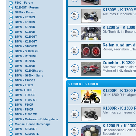
F800 - Forum
R1200ST - Forum
K1300S - K 1300 
G650X - Forum
Alle Infos zur neuen K
BMW - K1200S
BMW - K1300S
K 1200 S - K 1300
BMW - K1200R
Die Technik im Besond
BMW - K1300R
BMW - K1200GT
BMW - K1300GT
Reifen rund um d
BMW - S1000RR
Reifen, Freigaben Erf
BMW - S 1000 XR
BMW - R1200ST
BMW - R1200S
Zubehör - K 1200
BMW - R1200R
Alles was man an die
Motorrad individualisier
BMW - K1200Rsport
BMW - G650X - Serie
BMW - F700GS
K 1200 R + K 1300 R
BMW - F800S
K1200R - K 1200 
BMW- F800ST
Die K 1200 R im allge
BMW - F800GS
BMW - F 800 GT
BMW - F800R
K1300R - K 1300 
BMW - F900R
Alle Infos zur neuen 
BMW - F 900 XR
BMW - Motorrad - Bildergalerie
Michael Bense Homepage
K 1200 R + K 1300
BMW - K1600GT
Die technische Seite 
Besonderen.
BMW - K1600GTL