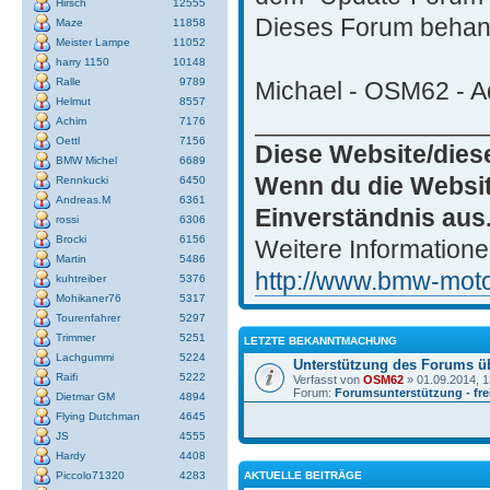
Hirsch
12555
Dieses Forum behand
Maze
11858
Meister Lampe
11052
harry 1150
10148
Ralle
9789
Michael - OSM62 - Ad
Helmut
8557
________________
Achim
7176
Oettl
7156
Diese Website/dies
BMW Michel
6689
Wenn du die Websit
Rennkucki
6450
Andreas.M
6361
Einverständnis aus
rossi
6306
Brocki
6156
Weitere Informatione
Martin
5486
http://www.bmw-motor
kuhtreiber
5376
Mohikaner76
5317
Tourenfahrer
5297
Trimmer
5251
LETZTE BEKANNTMACHUNG
Lachgummi
5224
Unterstützung des Forums ü
Raifi
5222
Verfasst von
OSM62
» 01.09.2014, 1
Forum:
Forumsunterstützung - frei
Dietmar GM
4894
Flying Dutchman
4645
JS
4555
Hardy
4408
AKTUELLE BEITRÄGE
Piccolo71320
4283