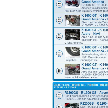
Grand America -
Die K1600B - K1600G
America im allgemeine
Alle Infos rund um die 6 Zylinder To
K 1600 GT - K 160
Grand America - 
Alles rund um die Tec
K1600GTL - K 1600 Gr
K 1600 GT - K 160
Audio - Navi
Alles rund um das Aud
Bluetooth etc. - K160
Grand America.
K 1600 GT - K 160
Grand America - 
Reifenabteilung der 
1600 Grand America.
Freigaben - Erfahrungen etc.
K 1600 GT - K 160
Grand America - 
Alles was man anbauen
K1600B - K1600GT - K
sonst individualisieren kann.
BOXER-ECKE - R 1300 GS - R1200GS - R1200R
1250 RT - R 1250 R
R1300GS - R 1300 GS - Adve
Das Forum speziell für die Besonde
R1300GS und den Adventure Modell
R1200GS - R 1200 
Das Forum zur Bestsel