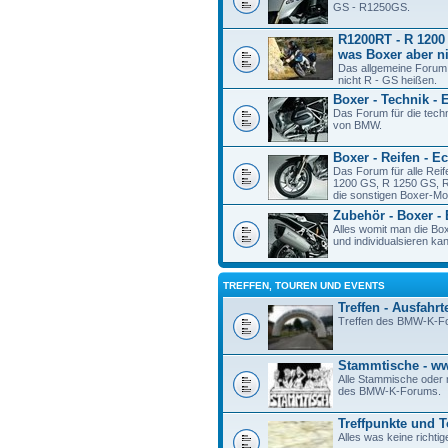
GS - R1250GS.
R1200RT - R 1200 
was Boxer aber ni
Das allgemeine Forum
nicht R - GS heißen.
Boxer - Technik - 
Das Forum für die tech
von BMW.
Boxer - Reifen - E
Das Forum für alle Rei
1200 GS, R 1250 GS, R
die sonstigen Boxer-Mod
Zubehör - Boxer -
Alles womit man die Bo
und individualsieren ka
TREFFEN, TOUREN UND EVENTS
Treffen - Ausfahrt
Treffen des BMW-K-F
Stammtische - 
Alle Stammische oder r
des BMW-K-Forums.
Treffpunkte und 
Alles was keine richtig