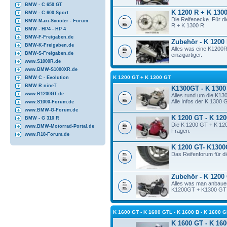
BMW - C 650 GT
K 1200 R + K 1300
BMW - C 600 Sport
Die Reifenecke. Für d
BMW-Maxi-Scooter - Forum
R + K 1300 R.
BMW - HP4 - HP 4
BMW-F-Freigaben.de
Zubehör - K 1200
BMW-K-Freigaben.de
Alles was eine K1200
BMW-S-Freigaben.de
einzigartiger.
www.S1000R.de
www.BMW-S1000XR.de
K 1200 GT + K 1300 GT
BMW C - Evolution
BMW R nineT
K1300GT - K 1300
www.R1200GT.de
Alles rund um die K13
Alle Infos der K 1300 
www.S1000-Forum.de
www.BMW-G-Forum.de
K 1200 GT - K 12
BMW - G 310 R
Die K 1200 GT + K 120
www.BMW-Motorrad-Portal.de
Fragen.
www.R18-Forum.de
K 1200 GT- K1300
Das Reifenforum für 
Zubehör - K 1200
Alles was man anbauen
K1200GT + K1300 GT so
K 1600 GT - K 1600 GTL - K 1600 B - K 160
K 1600 GT - K 160