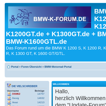
BMW
K12
K12
K1200GT.de + K1300GT.de + B
BMW-K1600GTL.de
Das Forum rund um die BMW K 1200 S, K 1200 R, K
R, K 1300 GT, K 1600 GT/GTL.
Portal
»
Foren-Übersicht
»
BMW-Motorrad-Portal
WILLKOMMEN
DIE VIELSCHREIBER
Hallo,
Username
Beiträge
OSM62
14757
herzlich Willkommen
Georg
14632
Vessi
14213
dem "Update-Forum"