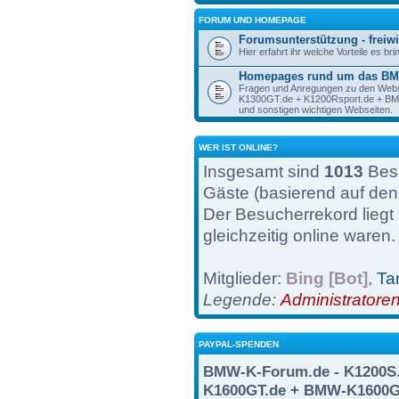
FORUM UND HOMEPAGE
Forumsunterstützung - freiwi
Hier erfahrt ihr welche Vorteile es br
Homepages rund um das BM
Fragen und Anregungen zu den Web
K1300GT.de + K1200Rsport.de + 
und sonstigen wichtigen Webseiten.
WER IST ONLINE?
Insgesamt sind
1013
Besu
Gäste (basierend auf den
Der Besucherrekord liegt
gleichzeitig online waren.
Mitglieder:
Bing [Bot]
,
Ta
Legende:
Administratore
PAYPAL-SPENDEN
BMW-K-Forum.de - K1200S.
K1600GT.de + BMW-K1600G