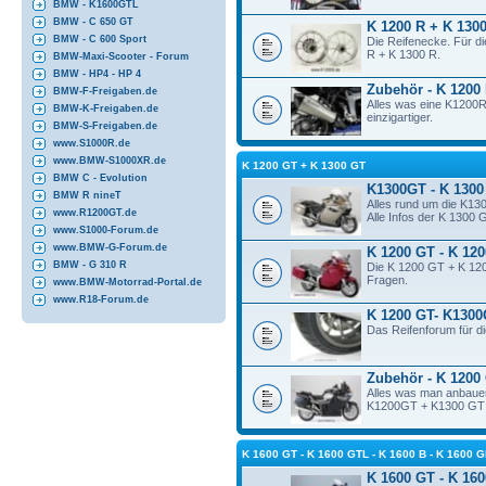
BMW - K1600GTL
BMW - C 650 GT
K 1200 R + K 1300
BMW - C 600 Sport
Die Reifenecke. Für d
R + K 1300 R.
BMW-Maxi-Scooter - Forum
BMW - HP4 - HP 4
Zubehör - K 1200
BMW-F-Freigaben.de
Alles was eine K1200
BMW-K-Freigaben.de
einzigartiger.
BMW-S-Freigaben.de
www.S1000R.de
www.BMW-S1000XR.de
K 1200 GT + K 1300 GT
BMW C - Evolution
K1300GT - K 1300
BMW R nineT
Alles rund um die K13
www.R1200GT.de
Alle Infos der K 1300 
www.S1000-Forum.de
www.BMW-G-Forum.de
K 1200 GT - K 12
BMW - G 310 R
Die K 1200 GT + K 120
Fragen.
www.BMW-Motorrad-Portal.de
www.R18-Forum.de
K 1200 GT- K1300
Das Reifenforum für 
Zubehör - K 1200
Alles was man anbauen
K1200GT + K1300 GT so
K 1600 GT - K 1600 GTL - K 1600 B - K 160
K 1600 GT - K 160