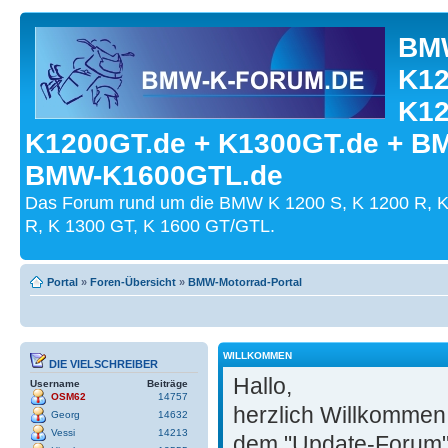
BMW
K12
K12
K1200GT.de + K1300GT.de + B
BMW-K1600GTL.de
Das Forum rund um die BMW K 1200 S, K 1200 R, K
R, K 1300 GT, K 1600 GT/GTL.
Portal
»
Foren-Übersicht
»
BMW-Motorrad-Portal
WILLKOMMEN
DIE VIELSCHREIBER
Hallo,
Username
Beiträge
OSM62
14757
herzlich Willkommen
Georg
14632
Vessi
14213
dem "Update-Forum"