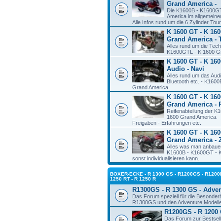
Grand America -
Die K1600B - K1600G
America im allgemeine
Alle Infos rund um die 6 Zylinder To
K 1600 GT - K 160
Grand America - 
Alles rund um die Tec
K1600GTL - K 1600 Gr
K 1600 GT - K 160
Audio - Navi
Alles rund um das Aud
Bluetooth etc. - K160
Grand America.
K 1600 GT - K 160
Grand America - 
Reifenabteilung der 
1600 Grand America.
Freigaben - Erfahrungen etc.
K 1600 GT - K 160
Grand America - 
Alles was man anbauen
K1600B - K1600GT - K
sonst individualisieren kann.
BOXER-ECKE - R 1300 GS - R1200GS - R1200R
1250 RT - R 1250 R
R1300GS - R 1300 GS - Adve
Das Forum speziell für die Besonde
R1300GS und den Adventure Modell
R1200GS - R 1200 
Das Forum zur Bestsel