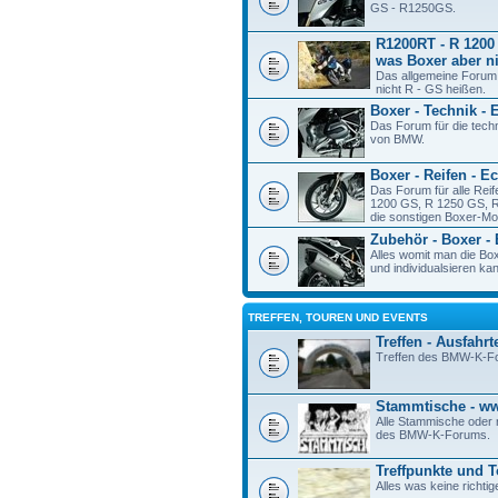
GS - R1250GS.
R1200RT - R 1200 
was Boxer aber ni
Das allgemeine Forum
nicht R - GS heißen.
Boxer - Technik - 
Das Forum für die tech
von BMW.
Boxer - Reifen - E
Das Forum für alle Rei
1200 GS, R 1250 GS, R
die sonstigen Boxer-Mod
Zubehör - Boxer -
Alles womit man die Bo
und individualsieren ka
TREFFEN, TOUREN UND EVENTS
Treffen - Ausfahrt
Treffen des BMW-K-F
Stammtische - 
Alle Stammische oder r
des BMW-K-Forums.
Treffpunkte und 
Alles was keine richtig