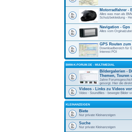
Motorradfahrer - 
Alles was man als BM
Schutzbekleidung - Hel
Navigation - Gps
Alles vom Orginalzube
GPS Routen zum
Downloadbereich für G
Interest POI
BMW-K-FORUM.DE - MULTIMEDIAL
Bildergalerien - D
Themen, Touren u
Jahre Forumsgeschicht
gesorgt. Hier die direk
Videos - Links zu Videos vo
Video - Soundfiles - bewegte Bilde
KLEINANZEIGEN
Biete
Nur private Kleinanzeigen
Suche
Nur private Kleinanzeigen