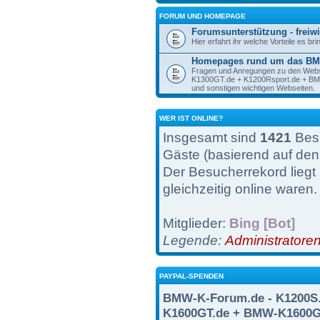
FORUM UND HOMEPAGE
Forumsunterstützung - freiwi
Hier erfahrt ihr welche Vorteile es br
Homepages rund um das BM
Fragen und Anregungen zu den Web
K1300GT.de + K1200Rsport.de + 
und sonstigen wichtigen Webseiten.
WER IST ONLINE?
Insgesamt sind
1421
Besu
Gäste (basierend auf den
Der Besucherrekord liegt
gleichzeitig online waren.
Mitglieder:
Bing [Bot]
Legende:
Administratore
PAYPAL-SPENDEN
BMW-K-Forum.de - K1200S.
K1600GT.de + BMW-K1600G