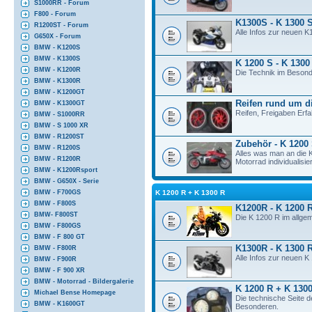
S1000RR - Forum
F800 - Forum
K1300S - K 1300 
R1200ST - Forum
Alle Infos zur neuen K
G650X - Forum
BMW - K1200S
BMW - K1300S
K 1200 S - K 1300
BMW - K1200R
Die Technik im Besond
BMW - K1300R
BMW - K1200GT
Reifen rund um d
BMW - K1300GT
Reifen, Freigaben Erf
BMW - S1000RR
BMW - S 1000 XR
BMW - R1200ST
Zubehör - K 1200
BMW - R1200S
Alles was man an die
BMW - R1200R
Motorrad individualisier
BMW - K1200Rsport
BMW - G650X - Serie
K 1200 R + K 1300 R
BMW - F700GS
BMW - F800S
K1200R - K 1200 
BMW- F800ST
Die K 1200 R im allge
BMW - F800GS
BMW - F 800 GT
K1300R - K 1300 
BMW - F800R
Alle Infos zur neuen 
BMW - F900R
BMW - F 900 XR
BMW - Motorrad - Bildergalerie
K 1200 R + K 1300
Michael Bense Homepage
Die technische Seite 
BMW - K1600GT
Besonderen.