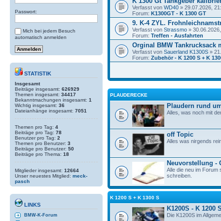
K 1300 Gt Tankgeber kalibrie
Verfasst von
WD40
» 29.07.2026, 21
Passwort:
Forum:
K1300GT - K 1300 GT
9. K-4 ZYL. Frohnleichnamstr
Verfasst von
Strassmo
» 30.06.2026,
Mich bei jedem Besuch
Forum:
Treffen - Ausfahrten
automatisch anmelden
Orginal BMW Tankrucksack 
Verfasst von
Sauerland K1300S
» 21
Forum:
Zubehör - K 1200 S + K 130
STATISTIK
Insgesamt
Beiträge insgesamt:
626929
Themen insgesamt:
34417
PLAUDERECKE
Bekanntmachungen insgesamt:
1
Plaudern rund um
Wichtig insgesamt:
36
Dateianhänge insgesamt:
7051
Alles, was noch mit de
Themen pro Tag:
4
Beiträge pro Tag:
78
off Topic
Benutzer pro Tag:
2
Alles was nirgends rei
Themen pro Benutzer:
3
Beiträge pro Benutzer:
50
Beiträge pro Thema:
18
Neuvorstellung -
Alle die neu im Forum s
Mitglieder insgesamt:
12664
schreiben.
Unser neuestes Mitglied:
meck-
pasch
K 1200 S + K 1300 S
LINKS
K1200S - K 1200 
Die K1200S im Allgeme
BMW-K-Forum