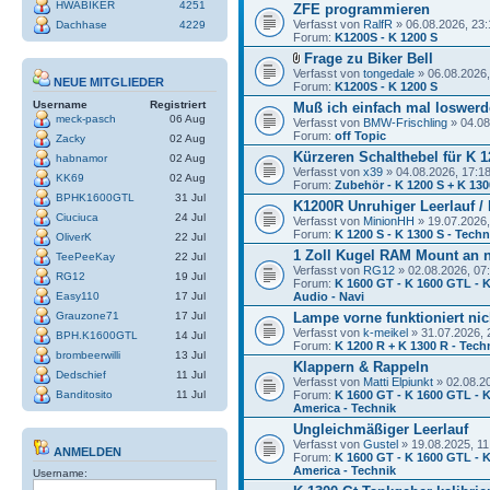
HWABIKER
4251
ZFE programmieren
Verfasst von
RalfR
» 06.08.2026, 23:
Dachhase
4229
Forum:
K1200S - K 1200 S
Frage zu Biker Bell
Verfasst von
tongedale
» 06.08.2026,
NEUE MITGLIEDER
Forum:
K1200S - K 1200 S
Username
Registriert
Muß ich einfach mal loswerde
meck-pasch
06 Aug
Verfasst von
BMW-Frischling
» 04.08
Forum:
off Topic
Zacky
02 Aug
Kürzeren Schalthebel für K 1
habnamor
02 Aug
Verfasst von
x39
» 04.08.2026, 17:1
KK69
02 Aug
Forum:
Zubehör - K 1200 S + K 130
BPHK1600GTL
31 Jul
K1200R Unruhiger Leerlauf /
Ciuciuca
24 Jul
Verfasst von
MinionHH
» 19.07.2026,
Forum:
K 1200 S - K 1300 S - Techn
OliverK
22 Jul
1 Zoll Kugel RAM Mount an 
TeePeeKay
22 Jul
Verfasst von
RG12
» 02.08.2026, 07
RG12
19 Jul
Forum:
K 1600 GT - K 1600 GTL - K
Easy110
17 Jul
Audio - Navi
Grauzone71
17 Jul
Lampe vorne funktioniert nic
Verfasst von
k-meikel
» 31.07.2026, 
BPH.K1600GTL
14 Jul
Forum:
K 1200 R + K 1300 R - Tech
brombeerwilli
13 Jul
Klappern & Rappeln
Dedschief
11 Jul
Verfasst von
Matti Elpiunkt
» 02.08.2
Banditosito
11 Jul
Forum:
K 1600 GT - K 1600 GTL - K
America - Technik
Ungleichmäßiger Leerlauf
Verfasst von
Gustel
» 19.08.2025, 11
ANMELDEN
Forum:
K 1600 GT - K 1600 GTL - K
America - Technik
Username: