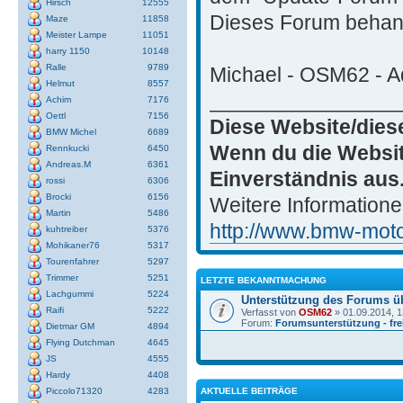
Hirsch
12555
Dieses Forum behand
Maze
11858
Meister Lampe
11051
harry 1150
10148
Ralle
9789
Michael - OSM62 - Ad
Helmut
8557
________________
Achim
7176
Oettl
7156
Diese Website/dies
BMW Michel
6689
Wenn du die Websit
Rennkucki
6450
Andreas.M
6361
Einverständnis aus
rossi
6306
Brocki
6156
Weitere Informatione
Martin
5486
http://www.bmw-motor
kuhtreiber
5376
Mohikaner76
5317
Tourenfahrer
5297
Trimmer
5251
LETZTE BEKANNTMACHUNG
Lachgummi
5224
Unterstützung des Forums ü
Raifi
5222
Verfasst von
OSM62
» 01.09.2014, 1
Forum:
Forumsunterstützung - frei
Dietmar GM
4894
Flying Dutchman
4645
JS
4555
Hardy
4408
AKTUELLE BEITRÄGE
Piccolo71320
4283