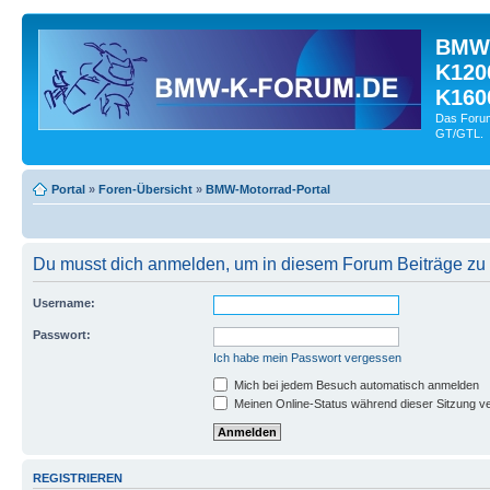
BMW-
K120
K160
Das Forum
GT/GTL.
Portal
»
Foren-Übersicht
»
BMW-Motorrad-Portal
Du musst dich anmelden, um in diesem Forum Beiträge zu z
Username:
Passwort:
Ich habe mein Passwort vergessen
Mich bei jedem Besuch automatisch anmelden
Meinen Online-Status während dieser Sitzung v
REGISTRIEREN