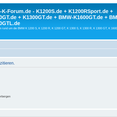
K-Forum.de - K1200S.de + K1200RSport.de +
0GT.de + K1300GT.de + BMW-K1600GT.de + B
0GTL.de
 rund um die BMW K 1200 S, K 1200 R, K 1200 GT, K 1300 S, K 1300 R, K 1300 GT, K 160
itieren.
erbergen