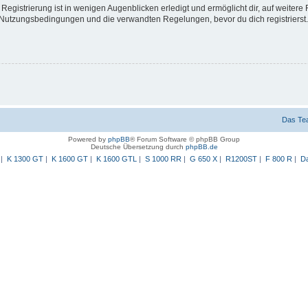
egistrierung ist in wenigen Augenblicken erledigt und ermöglicht dir, auf weitere 
Nutzungsbedingungen und die verwandten Regelungen, bevor du dich registrierst. 
Das Te
Powered by
phpBB
® Forum Software © phpBB Group
Deutsche Übersetzung durch
phpBB.de
|
K 1300 GT
|
K 1600 GT
|
K 1600 GTL
|
S 1000 RR
|
G 650 X
|
R1200ST
|
F 800 R
|
Da