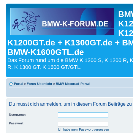
BMW
K12
K12
K1200GT.de + K1300GT.de + B
BMW-K1600GTL.de
Das Forum rund um die BMW K 1200 S, K 1200 R, K
R, K 1300 GT, K 1600 GT/GTL.
Portal
»
Foren-Übersicht
»
BMW-Motorrad-Portal
Du musst dich anmelden, um in diesem Forum Beiträge zu z
Username:
Passwort:
Ich habe mein Passwort vergessen