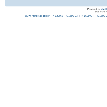
Powered by
php
Deutsche 
BMW-Motorrad-Bilder
|
K 1200 S
|
K 1300 GT
|
K 1600 GT
|
K 1600 