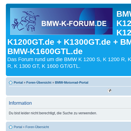
BMW
K12
K12
K1200GT.de + K1300GT.de + B
BMW-K1600GTL.de
Das Forum rund um die BMW K 1200 S, K 1200 R, K
R, K 1300 GT, K 1600 GT/GTL.
Portal
»
Foren-Übersicht
»
BMW-Motorrad-Portal
Information
Du bist leider nicht berechtigt, die Suche zu verwenden.
Portal
»
Foren-Übersicht