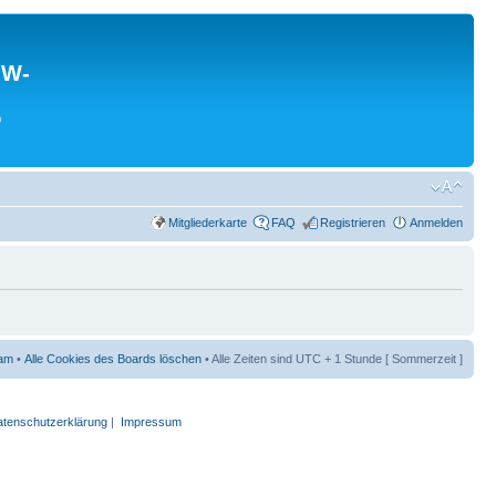
MW-
0
Mitgliederkarte
FAQ
Registrieren
Anmelden
am
•
Alle Cookies des Boards löschen
• Alle Zeiten sind UTC + 1 Stunde [ Sommerzeit ]
tenschutzerklärung
|
Impressum