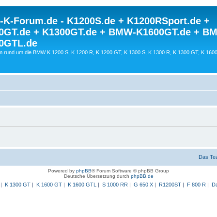
K-Forum.de - K1200S.de + K1200RSport.de +
0GT.de + K1300GT.de + BMW-K1600GT.de + B
0GTL.de
 rund um die BMW K 1200 S, K 1200 R, K 1200 GT, K 1300 S, K 1300 R, K 1300 GT, K 160
Das Te
Powered by
phpBB
® Forum Software © phpBB Group
Deutsche Übersetzung durch
phpBB.de
|
K 1300 GT
|
K 1600 GT
|
K 1600 GTL
|
S 1000 RR
|
G 650 X
|
R1200ST
|
F 800 R
|
Da